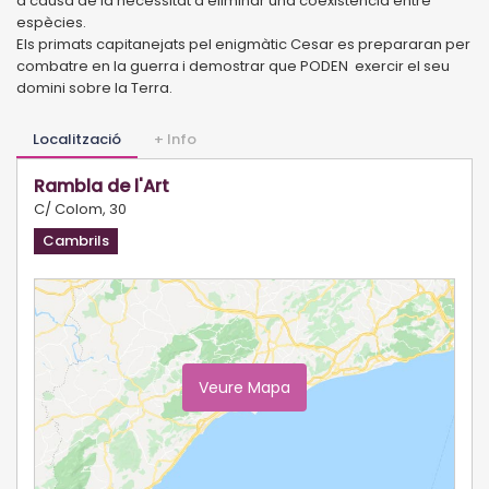
a causa de la necessitat d’eliminar una coexistència entre
espècies.
Els primats capitanejats pel enigmàtic Cesar es prepararan per
combatre en la guerra i demostrar que PODEN exercir el seu
domini sobre la Terra.
Localització
+ Info
Rambla de l'Art
C/ Colom, 30
Cambrils
Veure Mapa
Ampliar Mapa