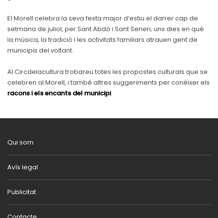
El Morell celebra la seva festa major d’estiu el darrer cap de
setmana de juliol, per Sant Abdó i Sant Senen; uns dies en què
la música, la tradició i les activitats familiars atrauen gent de
municipis del voltant.
Al Circdelacultura trobareu totes les propostes culturals que se
celebren al Morell, i també altres suggeriments per conèixer els
racons i els encants del municipi
.
Qui som
Avís legal
Publicitat
Contacte