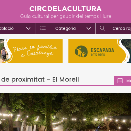
CIRCDELACULTURA
Guia cultural per gaudir del temps lliure
oblació
Categoria
Cerca rà
 de proximitat - El Morell
M