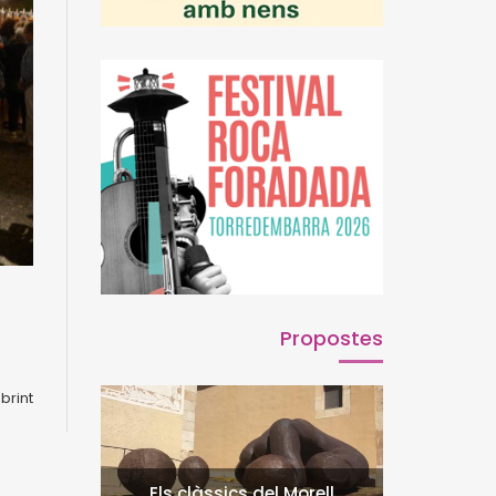
Propostes
brint
Els clàssics del Morell