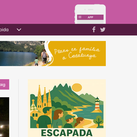
pida
aig