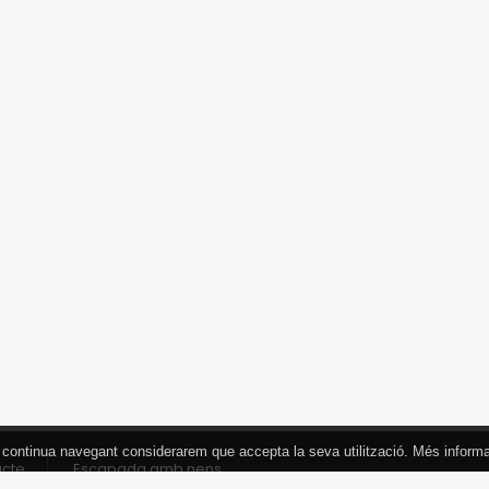
 Si continua navegant considerarem que accepta la seva utilització. Més inform
acte
Escapada amb nens