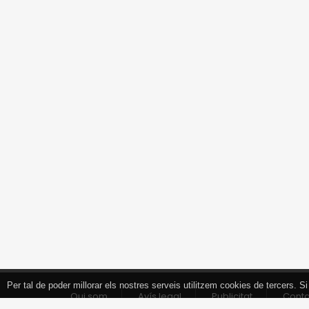
Per tal de poder millorar els nostres serveis utilitzem cookies de tercers.
Tancar
Qui som
Avís legal
Publicitat
Cont