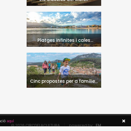
Platges infinites i cales
naturals a l'Hospitalet de
l'Infant i la Vall de Llors
Cinc propostes per a famílies
a l'Hospitalet de l'Infant i la
Vall de Llors
ació
aquí
© 2026 CIRCDELACULTURA
powered by:
EM