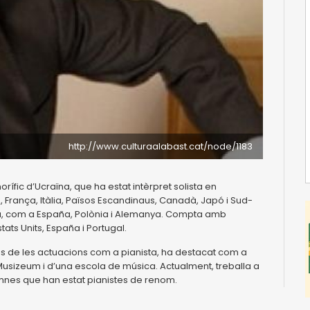
http://www.culturaalabast.cat/node/1183
rífic d’Ucraïna, que ha estat intèrpret solista en
França, Itàlia, Països Escandinaus, Canadà, Japó i Sud-
ússia, com a España, Polònia i Alemanya. Compta amb
ats Units, España i Portugal.
és de les actuacions com a pianista, ha destacat com a
 Musizeum i d’una escola de música. Actualment, treballa a
mnes que han estat pianistes de renom.