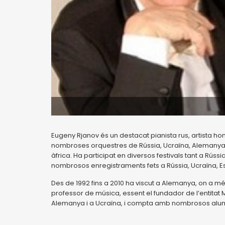
Eugeny Rjanov és un destacat pianista rus, artista hono
nombroses orquestres de Rússia, Ucraïna, Alemanya, 
àfrica. Ha participat en diversos festivals tant a R
nombrosos enregistraments fets a Rússia, Ucraïna, Est
Des de 1992 fins a 2010 ha viscut a Alemanya, on a m
professor de música, essent el fundador de l’entitat
Alemanya i a Ucraïna, i compta amb nombrosos alu