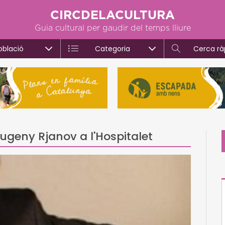
CIRCDELACULTURA
Guia cultural per gaudir del temps lliure
oblació
Categoria
Cerca rà
ugeny Rjanov a l'Hospitalet