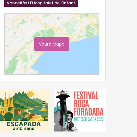
Vandellòs i l'Hospitalet de l'Infant
Veure Mapa
Ampliar Mapa