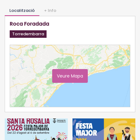
Localització
+ Info
Roca Foradada
Torredembarra
Veure Mapa
Ampliar Mapa