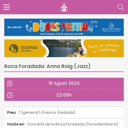
Roca Foradada: Anna Roig (Jazz)
10 Agost 2024
22:00h
Preu:
7 (general) i 5 euros (reduïda)
Inclòs en:
Concerts de la Roca Foradada (Torredembarra)