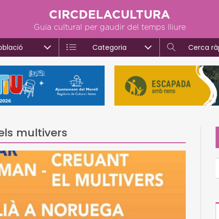
CIRCDELACULTURA
Guia cultural per gaudir del temps lliure
oblació
Categoria
Cerca rà
ls multivers