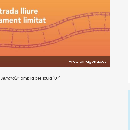
www.tarragona.cat
 Serrallo'24
amb la pel·lícula "UP".