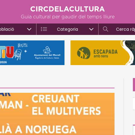
CIRCDELACULTURA
Guia cultural per gaudir del temps lliure
oblació
Categoria
Cerca rà