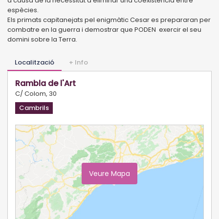
a causa de la necessitat d’eliminar una coexistència entre
espècies.
Els primats capitanejats pel enigmàtic Cesar es prepararan per
combatre en la guerra i demostrar que PODEN exercir el seu
domini sobre la Terra.
Localització
+ Info
Rambla de l'Art
C/ Colom, 30
Cambrils
Veure Mapa
Ampliar Mapa