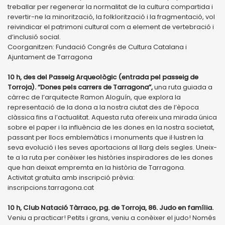
treballar per regenerar la normalitat de la cultura compartida i
revertir-ne la minorització, la folklorització i la fragmentació, vol
reivindicar el patrimoni cultural com a element de vertebració i
d’inclusió social.
Coorganitzen: Fundació Congrés de Cultura Catalana i
Ajuntament de Tarragona
10 h, des del Passeig Arqueològic (entrada pel passeig de
Torroja). “Dones pels carrers de Tarragona”,
una ruta guiada a
càrrec de l’arquitecte Ramon Aloguín, que explora la
representació de la dona a la nostra ciutat des de l’època
clàssica fins a l’actualitat. Aquesta ruta ofereix una mirada única
sobre el paper i la influència de les dones en la nostra societat,
passant per llocs emblemàtics i monuments que il·lustren la
seva evolució i les seves aportacions al llarg dels segles. Uneix-
te a la ruta per conèixer les històries inspiradores de les dones
que han deixat empremta en la història de Tarragona.
Activitat gratuïta amb inscripció prèvia:
inscripcions.tarragona.cat
10 h, Club Natació Tàrraco, pg. de Torroja, 86. Judo en família.
Veniu a practicar! Petits i grans, veniu a conèixer el judo! Només