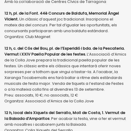
Amb la col·laboració de Centres Cívics de Tarragona
12 h, pl. de la Font. 44è Concurs de Baldufa, Memorial Àngel
Vicient.
Un clàssic d’aquest joc tradicional. Inscripcions el
mateix dia del concurs. Per tal d’igualar les oportunitats, els
concursants participaran amb una baldufa estàndard.
Organitza: Club Maginet
12 h, c. del Cós del Bou, pl. de l’Esperidió i bda. de la Pescateria.
Vermut i XXIV Paella Popular de les festes.
L’Associació d’Amics
de la Colla Jove prepara la tradicional paella popular de les
festes. Un clàssic entre els clàssics que intentarà oferir noves
sorpreses per a tothom que vingui a tastar-la. A l’acabar, la
Xaranga Tocabemolls ens farà ballar a ritme dels estàndards
musicals de festa major. Venda de tiquets a l’estand de Festes
o a la mateixa colla fins al divendres 13 de setembre.
Preu: associats, 10 €; no associats, 12 €
Organitza: Associació d’Amics de la Colla Jove
12 h, local dels Xiquets del Serrallo, Moll de Costa, 1. Vermut de
la Baixada d’Amparitos
. Per acabar la festa, vine a fer el vermut
amb nosaltres i acabarem junts la Baixada.
Organitza: Colla Xiquets del Serrallo