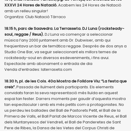
XXXVI 24 Hores de Natació.
Acabem les 24 Hores de Natació
amb un relleu singular!
Organitza: Club Natació Tàrraco
18.15 h, parc de Saavedra. La Terrasseta. DJ Luna (rocksteady-
soul, reggae / Reus).
DJ Luna va començar a seleccionar
música l’any 2000 juntament amb Dr. Dubwiser, amb qui
freqüentava un bar de temàtica reggae. Després de dos anys a
Studio One Bar, va seguir seleccionant els millors temes de
rocksteady-soul en diversos esdeveniments, i fins avui.
Espectacle amb abonament o entrada de dia
Venda d’entrades: laterraseta.com
18.30 h, pl. de les Cols. 40a Mostra de Folklore Viu: “La festa que
creix”.
Passada de lluïment dels participants. Els elements
convidats faran la seva representació més lluïda en aquest
espai tan fester. Darrers moments per gaudir d’aquesta mostra
tan espectacular i amb els més petits com a protagonistes. No
us perdeu les ballades del Ball de Pastorets Petit, el Ball de la
Primera de Valls, el Ball Parlat de Marcos Vicente de Reus, el Ball
dels Muntanyesos del Vendrell, el Ball de Panderetes de Sant
Pere de Ribes, la Dansa de les Vetes del Corpus Christi de