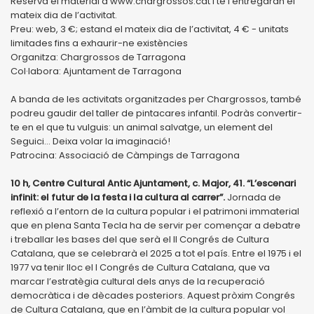
Reserva el material a www.chargrossos.cat i te l’entregaran el
mateix dia de l’activitat.
Preu: web, 3 €; estand el mateix dia de l’activitat, 4 € - unitats
limitades fins a exhaurir-ne existències
Organitza: Chargrossos de Tarragona
Col·labora: Ajuntament de Tarragona
A banda de les activitats organitzades per Chargrossos, també
podreu gaudir del taller de pintacares infantil. Podràs convertir-
te en el que tu vulguis: un animal salvatge, un element del
Seguici… Deixa volar la imaginació!
Patrocina: Associació de Càmpings de Tarragona
10 h, Centre Cultural Antic Ajuntament, c. Major, 41. “L’escenari
infinit: el futur de la festa i la cultura al carrer”.
Jornada de
reflexió a l’entorn de la cultura popular i el patrimoni immaterial
que en plena Santa Tecla ha de servir per començar a debatre
i treballar les bases del que serà el II Congrés de Cultura
Catalana, que se celebrarà el 2025 a tot el país. Entre el 1975 i el
1977 va tenir lloc el I Congrés de Cultura Catalana, que va
marcar l’estratègia cultural dels anys de la recuperació
democràtica i de dècades posteriors. Aquest pròxim Congrés
de Cultura Catalana, que en l’àmbit de la cultura popular vol