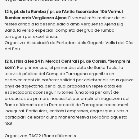
12 h, pl. de la Rumba / pl. de l’Antic Escorxador. 10è Vermut
Rumber amb Vergüenza Ajena.
El vermut més matiner de les
festes arriba a la desena edició amb Vergüenza Ajena Big
Band, la versió especial i completa del grup de rumba
tarragoní per excel·lència.
Organitza: Associació de Portadors dels Gegants Vells i del Cós
del Bou
12 h, i fins a les 24 h, Mercat Central i pl. de Corsini. “Sempre hi
som”.
Per primer cop, el primer dissabte de Santa Tecla, la
televisió pública del Camp de Tarragona organitza un
esdeveniment de caràcter solidari per celebrar els seus quinze
anys de trajectòria, per al qual proposa un repte a tots els
espectadors: aconseguir 15 tones (una tona per any) de
productes de primera necessitat per omplir el magatzem del
Banc d’Aliments de la Demarcació de Tarragona recentment
inaugurat. Particulars, entitats i empreses, engresqueu-vos a
participar i celebrar d’una manera festiva i solidària aquesta
fita!
Organitzen: TAC12 i Banc d’Aliments