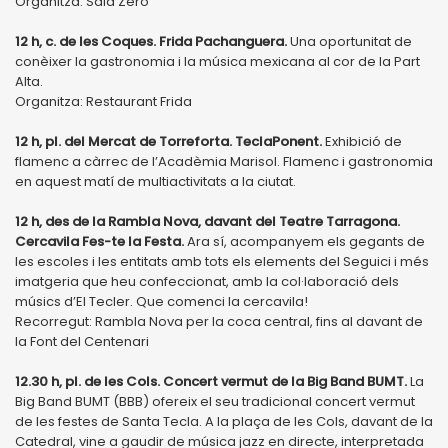
Organitza: Sala Zero
12 h, c. de les Coques. Frida Pachanguera.
Una oportunitat de
conèixer la gastronomia i la música mexicana al cor de la Part
Alta.
Organitza: Restaurant Frida
12 h, pl. del Mercat de Torreforta. TeclaPonent.
Exhibició de
flamenc a càrrec de l’Acadèmia Marisol. Flamenc i gastronomia
en aquest matí de multiactivitats a la ciutat.
12 h, des de la Rambla Nova, davant del Teatre Tarragona.
Cercavila Fes-te la Festa.
Ara sí, acompanyem els gegants de
les escoles i les entitats amb tots els elements del Seguici i més
imatgeria que heu confeccionat, amb la col·laboració dels
músics d’El Tecler. Que comenci la cercavila!
Recorregut: Rambla Nova per la coca central, fins al davant de
la Font del Centenari
12.30 h, pl. de les Cols. Concert vermut de la Big Band BUMT.
La
Big Band BUMT (BBB) ofereix el seu tradicional concert vermut
de les festes de Santa Tecla. A la plaça de les Cols, davant de la
Catedral, vine a gaudir de música jazz en directe, interpretada