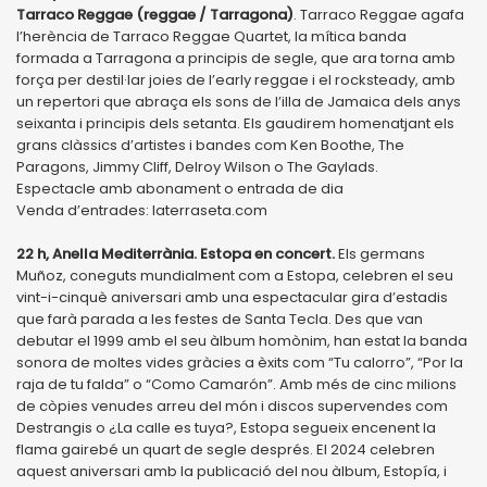
Tarraco Reggae (reggae / Tarragona)
. Tarraco Reggae agafa
l’herència de Tarraco Reggae Quartet, la mítica banda
formada a Tarragona a principis de segle, que ara torna amb
força per destil·lar joies de l’early reggae i el rocksteady, amb
un repertori que abraça els sons de l’illa de Jamaica dels anys
seixanta i principis dels setanta. Els gaudirem homenatjant els
grans clàssics d’artistes i bandes com Ken Boothe, The
Paragons, Jimmy Cliff, Delroy Wilson o The Gaylads.
Espectacle amb abonament o entrada de dia
Venda d’entrades: laterraseta.com
22 h, Anella Mediterrània. Estopa en concert.
Els germans
Muñoz, coneguts mundialment com a Estopa, celebren el seu
vint-i-cinquè aniversari amb una espectacular gira d’estadis
que farà parada a les festes de Santa Tecla. Des que van
debutar el 1999 amb el seu àlbum homònim, han estat la banda
sonora de moltes vides gràcies a èxits com “Tu calorro”, “Por la
raja de tu falda” o “Como Camarón”. Amb més de cinc milions
de còpies venudes arreu del món i discos supervendes com
Destrangis o ¿La calle es tuya?, Estopa segueix encenent la
flama gairebé un quart de segle després. El 2024 celebren
aquest aniversari amb la publicació del nou àlbum, Estopía, i