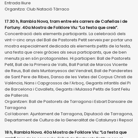
Entrada lliure
Organitza: Club Natació Tàrraco
17.30 h, Rambla Nova, tram entre els carrers de Cañellas i de
Fortuny. 40a Mostra de Folklore Viu: “La festa que creix”.
Concentració dels elements participants. La celebració dels
vint-i-cinc anys del Ball de Pastorets Petit serveix per portar una
mostra especialment dedicada als elements petits de la festa,
una festa que creix gràcies als seus participants, que de ben
menuts ja en són protagonistes. Hi participen: Ball de Pastorets
Petit, Ball de la Primera de Valls, Ball Parlat de Marcos Vicente
de Reus, Ball dels Muntanyesos del Vendrell, Ball de Panderetes
de Sant Pere de Ribes, Dansa de les Vetes del Corpus Christi de
València, Nans i Capgrossos de l’Arboç, Gegants infantils del Pi
de Barcelona i Cavallets, Gegants i Mulassa Petits de Sant Feliu
de Pallerols.
Organitzen: Ball de Pastorets de Tarragona i Esbart Dansaire de
Tarragona
Col·laboren: Ajuntament de Tarragona, Diputació de Tarragona,
Departament de Cultura de la Generalitat de Catalunya i Repsol
18 h, Rambla Nova. 40a Mostra de Folklore Viu: “La festa que