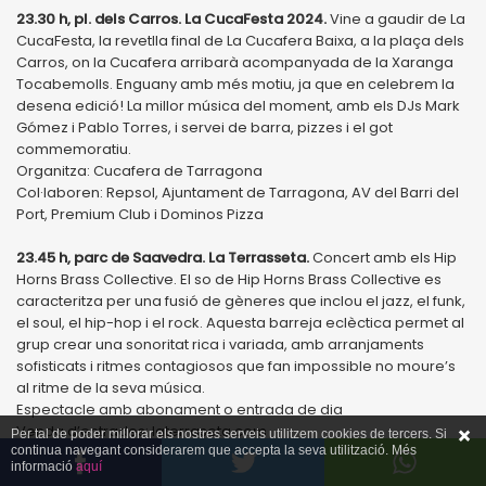
23.30 h, pl. dels Carros. La CucaFesta 2024.
Vine a gaudir de La
CucaFesta, la revetlla final de La Cucafera Baixa, a la plaça dels
Carros, on la Cucafera arribarà acompanyada de la Xaranga
Tocabemolls. Enguany amb més motiu, ja que en celebrem la
desena edició! La millor música del moment, amb els DJs Mark
Gómez i Pablo Torres, i servei de barra, pizzes i el got
commemoratiu.
Organitza: Cucafera de Tarragona
Col·laboren: Repsol, Ajuntament de Tarragona, AV del Barri del
Port, Premium Club i Dominos Pizza
23.45 h, parc de Saavedra. La Terrasseta.
Concert amb els Hip
Horns Brass Collective. El so de Hip Horns Brass Collective es
caracteritza per una fusió de gèneres que inclou el jazz, el funk,
el soul, el hip-hop i el rock. Aquesta barreja eclèctica permet al
grup crear una sonoritat rica i variada, amb arranjaments
sofisticats i ritmes contagiosos que fan impossible no moure’s
al ritme de la seva música.
Espectacle amb abonament o entrada de dia
Venda d’entrades: laterraseta.com
Per tal de poder millorar els nostres serveis utilitzem cookies de tercers. Si
continua navegant considerarem que accepta la seva utilització. Més
informació
aquí
24 h, pl. de Corsini. Carilló de Nit.
Com bé sabeu, aquest