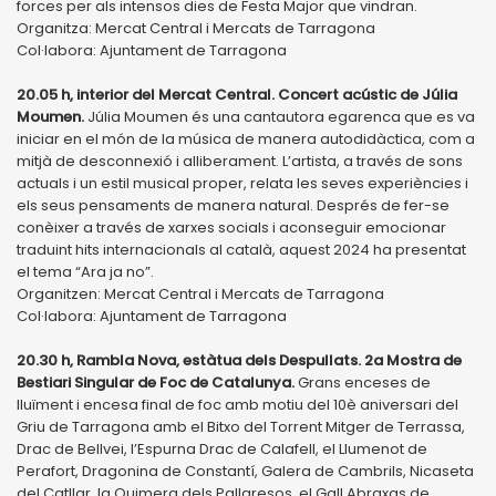
forces per als intensos dies de Festa Major que vindran.
Organitza: Mercat Central i Mercats de Tarragona
Col·labora: Ajuntament de Tarragona
20.05 h, interior del Mercat Central. Concert acústic de Júlia
Moumen.
Júlia Moumen és una cantautora egarenca que es va
iniciar en el món de la música de manera autodidàctica, com a
mitjà de desconnexió i alliberament. L’artista, a través de sons
actuals i un estil musical proper, relata les seves experiències i
els seus pensaments de manera natural. Després de fer-se
conèixer a través de xarxes socials i aconseguir emocionar
traduint hits internacionals al català, aquest 2024 ha presentat
el tema “Ara ja no”.
Organitzen: Mercat Central i Mercats de Tarragona
Col·labora: Ajuntament de Tarragona
20.30 h, Rambla Nova, estàtua dels Despullats. 2a Mostra de
Bestiari Singular de Foc de Catalunya.
Grans enceses de
lluïment i encesa final de foc amb motiu del 10è aniversari del
Griu de Tarragona amb el Bitxo del Torrent Mitger de Terrassa,
Drac de Bellvei, l’Espurna Drac de Calafell, el Llumenot de
Perafort, Dragonina de Constantí, Galera de Cambrils, Nicaseta
del Catllar, la Quimera dels Pallaresos, el Gall Abraxas de