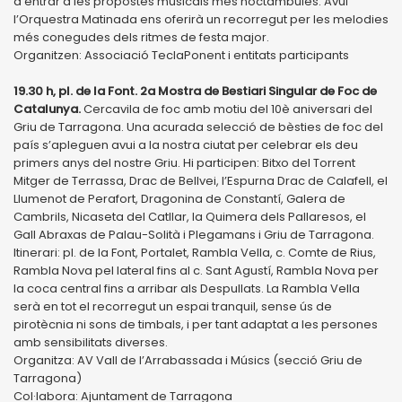
d’entrar a les propostes musicals més noctàmbules. Avui
l’Orquestra Matinada ens oferirà un recorregut per les melodies
més conegudes dels ritmes de festa major.
Organitzen: Associació TeclaPonent i entitats participants
19.30 h, pl. de la Font. 2a Mostra de Bestiari Singular de Foc de
Catalunya.
Cercavila de foc amb motiu del 10è aniversari del
Griu de Tarragona. Una acurada selecció de bèsties de foc del
país s’apleguen avui a la nostra ciutat per celebrar els deu
primers anys del nostre Griu. Hi participen: Bitxo del Torrent
Mitger de Terrassa, Drac de Bellvei, l’Espurna Drac de Calafell, el
Llumenot de Perafort, Dragonina de Constantí, Galera de
Cambrils, Nicaseta del Catllar, la Quimera dels Pallaresos, el
Gall Abraxas de Palau-Solità i Plegamans i Griu de Tarragona.
Itinerari: pl. de la Font, Portalet, Rambla Vella, c. Comte de Rius,
Rambla Nova pel lateral fins al c. Sant Agustí, Rambla Nova per
la coca central fins a arribar als Despullats. La Rambla Vella
serà en tot el recorregut un espai tranquil, sense ús de
pirotècnia ni sons de timbals, i per tant adaptat a les persones
amb sensibilitats diverses.
Organitza: AV Vall de l’Arrabassada i Músics (secció Griu de
Tarragona)
Col·labora: Ajuntament de Tarragona