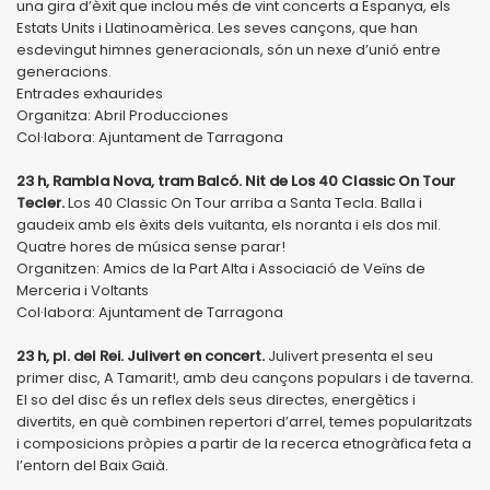
una gira d’èxit que inclou més de vint concerts a Espanya, els
Estats Units i Llatinoamèrica. Les seves cançons, que han
esdevingut himnes generacionals, són un nexe d’unió entre
generacions.
Entrades exhaurides
Organitza: Abril Producciones
Col·labora: Ajuntament de Tarragona
23 h, Rambla Nova, tram Balcó. Nit de Los 40 Classic On Tour
Tecler.
Los 40 Classic On Tour arriba a Santa Tecla. Balla i
gaudeix amb els èxits dels vuitanta, els noranta i els dos mil.
Quatre hores de música sense parar!
Organitzen: Amics de la Part Alta i Associació de Veïns de
Merceria i Voltants
Col·labora: Ajuntament de Tarragona
23 h, pl. del Rei. Julivert en concert.
Julivert presenta el seu
primer disc, A Tamarit!, amb deu cançons populars i de taverna.
El so del disc és un reflex dels seus directes, energètics i
divertits, en què combinen repertori d’arrel, temes popularitzats
i composicions pròpies a partir de la recerca etnogràfica feta a
l’entorn del Baix Gaià.