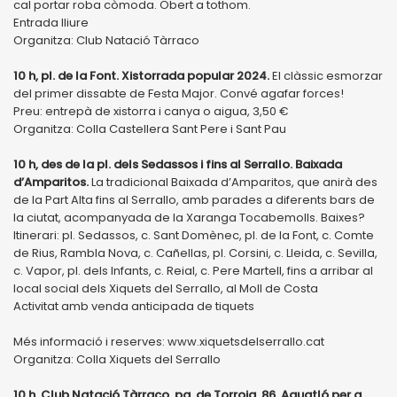
cal portar roba còmoda. Obert a tothom.
Entrada lliure
Organitza: Club Natació Tàrraco
10 h, pl. de la Font. Xistorrada popular 2024.
El clàssic esmorzar
del primer dissabte de Festa Major. Convé agafar forces!
Preu: entrepà de xistorra i canya o aigua, 3,50 €
Organitza: Colla Castellera Sant Pere i Sant Pau
10 h, des de la pl. dels Sedassos i fins al Serrallo. Baixada
d’Amparitos.
La tradicional Baixada d’Amparitos, que anirà des
de la Part Alta fins al Serrallo, amb parades a diferents bars de
la ciutat, acompanyada de la Xaranga Tocabemolls. Baixes?
Itinerari: pl. Sedassos, c. Sant Domènec, pl. de la Font, c. Comte
de Rius, Rambla Nova, c. Cañellas, pl. Corsini, c. Lleida, c. Sevilla,
c. Vapor, pl. dels Infants, c. Reial, c. Pere Martell, fins a arribar al
local social dels Xiquets del Serrallo, al Moll de Costa
Activitat amb venda anticipada de tiquets
Més informació i reserves: www.xiquetsdelserrallo.cat
Organitza: Colla Xiquets del Serrallo
10 h, Club Natació Tàrraco, pg. de Torroja, 86. Aquatló per a