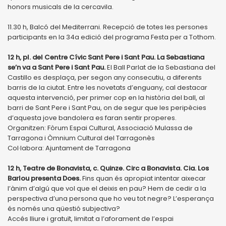
honors musicals de la cercavila.
11.30 h, Balcó del Mediterrani. Recepció de totes les persones
participants en la 34a edició del programa Festa per a Tothom.
12 h, pl. del Centre Cívic Sant Pere i Sant Pau. La Sebastiana
se’n va a Sant Pere i Sant Pau.
El Ball Parlat de la Sebastiana del
Castillo es desplaça, per segon any consecutiu, a diferents
barris de la ciutat. Entre les novetats d’enguany, cal destacar
aquesta intervenció, per primer cop en la història del ball, al
barri de Sant Pere i Sant Pau, on de segur que les peripècies
d’aquesta jove bandolera es faran sentir properes.
Organitzen: Fòrum Espai Cultural, Associació Mulassa de
Tarragona i Òmnium Cultural del Tarragonès
Col·labora: Ajuntament de Tarragona
12 h, Teatre de Bonavista, c. Quinze. Circ a Bonavista. Cia. Los
Barlou presenta Does.
Fins quan és apropiat intentar aixecar
l’ànim d’algú que vol que el deixis en pau? Hem de cedir a la
perspectiva d’una persona que ho veu tot negre? L’esperança
és només una qüestió subjectiva?
Accés lliure i gratuït, limitat a l’aforament de l’espai