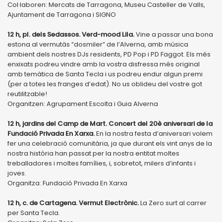
Col·laboren: Mercats de Tarragona, Museu Casteller de Valls,
Ajuntament de Tarragona i SIGNO
12 h, pl. dels Sedassos. Verd-mood Lila.
Vine a passar una bona
estona al vermutàs “dosmiler” de l’Alverna, amb música
ambient dels nostres DJs residents, PD Pop i PD Faggot. Els més
enxixats podreu vindre amb la vostra disfressa més original
amb temàtica de Santa Tecla i us podreu endur algun premi
(per a totes les franges d’edat). No us oblideu del vostre got
reutilitzable!
Organitzen: Agrupament Escolta i Guia Alverna
12 h, jardins del Camp de Mart. Concert del 20è aniversari de la
Fundació Privada En Xarxa.
En la nostra festa d’aniversari volem
fer una celebració comunitària, ja que durant els vint anys de la
nostra història han passat per la nostra entitat moltes
treballadores i moltes famílies, i, sobretot, milers d’infants i
joves.
Organitza: Fundació Privada En Xarxa
12 h, c. de Cartagena. Vermut Electrònic.
La Zero surt al carrer
per Santa Tecla.