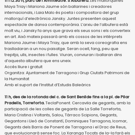
11 i 12.30 h, parc de l’Amfiteatre. S’Albufera.
Les mallorquines
Maya Triay i Mariona Jaume són ballarines i creadores
internacionals, i Laia Malo és poeta i compositora del grup
mallorquí d’electrònica Jansky. Juntes presenten aquest
espectacle de dansa contemporània. L’arxiu de l’albufera està
molt viu, i Jansky fa anys que grava els seus sons i els converteix
en art. Això mateix passarà amb els cossos de les intèrprets
Mariona Jaume i Maya Triay, que amb la seva coreografia ens
traslladaran a un nou paisatge. Seran ocell, fang, peu que
trepitja, ulls, insectes i fulles. Viuran, conviuran i ballaran dins
d’aquesta albufera que ens uneix.
Accés lliure i gratuït
Organitza: Ajuntament de Tarragona i Grup Ciutats Patrimoni de
la Humanitat
Amb el suport de l’Institut d’Estudis Baleàrics
11 h, des de la rotonda del c. de Sant Benilde fins a la pl. de Pilar
Pradells, Torreforta.
TeclaPonent. Cercavila de gegants, amb la
participació de les colles de gegants de La Salle Torreforta,
Maria Cristina i Voltants, Salou, Tàrraco Scipions, Gegants,
Gegantons i Lleó de Constantí, Dominiques Tarragona, Icomar,
Gegants dels Barris de Ponent de Tarragona i el Drac de Reus,
que evolucionarà sense foc. La Xaranga Tocats de la-la farà els