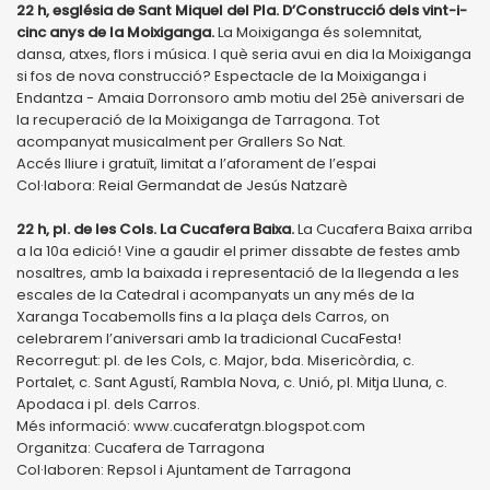
22 h, església de Sant Miquel del Pla. D’Construcció dels vint-i-
cinc anys de la Moixiganga.
La Moixiganga és solemnitat,
dansa, atxes, flors i música. I què seria avui en dia la Moixiganga
si fos de nova construcció? Espectacle de la Moixiganga i
Endantza - Amaia Dorronsoro amb motiu del 25è aniversari de
la recuperació de la Moixiganga de Tarragona. Tot
acompanyat musicalment per Grallers So Nat.
Accés lliure i gratuït, limitat a l’aforament de l’espai
Col·labora: Reial Germandat de Jesús Natzarè
22 h, pl. de les Cols. La Cucafera Baixa.
La Cucafera Baixa arriba
a la 10a edició! Vine a gaudir el primer dissabte de festes amb
nosaltres, amb la baixada i representació de la llegenda a les
escales de la Catedral i acompanyats un any més de la
Xaranga Tocabemolls fins a la plaça dels Carros, on
celebrarem l’aniversari amb la tradicional CucaFesta!
Recorregut: pl. de les Cols, c. Major, bda. Misericòrdia, c.
Portalet, c. Sant Agustí, Rambla Nova, c. Unió, pl. Mitja Lluna, c.
Apodaca i pl. dels Carros.
Més informació: www.cucaferatgn.blogspot.com
Organitza: Cucafera de Tarragona
Col·laboren: Repsol i Ajuntament de Tarragona