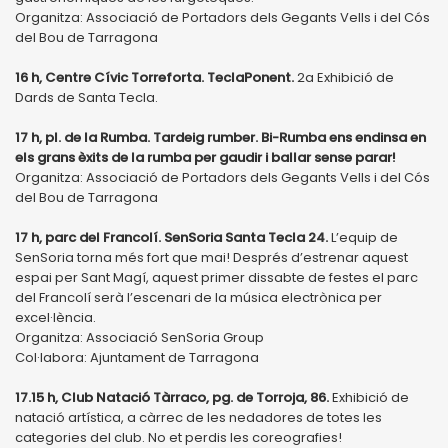
Organitza: Associació de Portadors dels Gegants Vells i del Cós
del Bou de Tarragona
16 h, Centre Cívic Torreforta. TeclaPonent.
2a Exhibició de
Dards de Santa Tecla.
17 h, pl. de la Rumba. Tardeig rumber. Bi-Rumba ens endinsa en
els grans èxits de la rumba per gaudir i ballar sense parar!
Organitza: Associació de Portadors dels Gegants Vells i del Cós
del Bou de Tarragona
17 h, parc del Francolí. SenSoria Santa Tecla 24.
L’equip de
SenSoria torna més fort que mai! Després d’estrenar aquest
espai per Sant Magí, aquest primer dissabte de festes el parc
del Francolí serà l’escenari de la música electrònica per
excel·lència.
Organitza: Associació SenSoria Group
Col·labora: Ajuntament de Tarragona
17.15 h, Club Natació Tàrraco, pg. de Torroja, 86.
Exhibició de
natació artística, a càrrec de les nedadores de totes les
categories del club. No et perdis les coreografies!