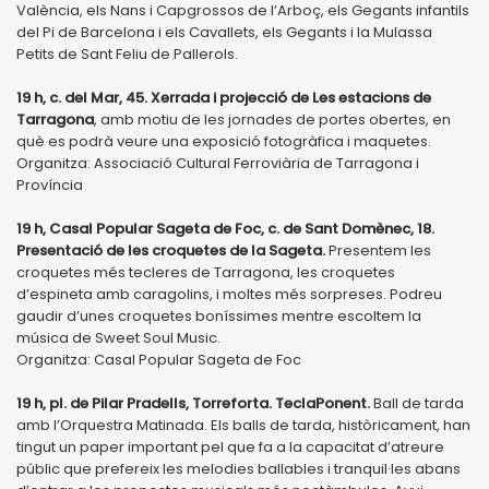
València, els Nans i Capgrossos de l’Arboç, els Gegants infantils
del Pi de Barcelona i els Cavallets, els Gegants i la Mulassa
Petits de Sant Feliu de Pallerols.
19 h, c. del Mar, 45. Xerrada i projecció de Les estacions de
Tarragona
, amb motiu de les jornades de portes obertes, en
què es podrà veure una exposició fotogràfica i maquetes.
Organitza: Associació Cultural Ferroviària de Tarragona i
Província
19 h, Casal Popular Sageta de Foc, c. de Sant Domènec, 18.
Presentació de les croquetes de la Sageta.
Presentem les
croquetes més tecleres de Tarragona, les croquetes
d’espineta amb caragolins, i moltes més sorpreses. Podreu
gaudir d’unes croquetes boníssimes mentre escoltem la
música de Sweet Soul Music.
Organitza: Casal Popular Sageta de Foc
19 h, pl. de Pilar Pradells, Torreforta. TeclaPonent.
Ball de tarda
amb l’Orquestra Matinada. Els balls de tarda, històricament, han
tingut un paper important pel que fa a la capacitat d’atreure
públic que prefereix les melodies ballables i tranquil·les abans