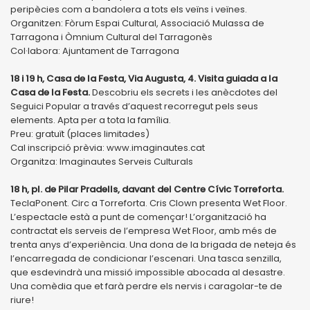
peripècies com a bandolera a tots els veïns i veïnes.
Organitzen: Fòrum Espai Cultural, Associació Mulassa de
Tarragona i Òmnium Cultural del Tarragonès
Col·labora: Ajuntament de Tarragona
18 i 19 h, Casa de la Festa, Via Augusta, 4. Visita guiada a la
Casa de la Festa.
Descobriu els secrets i les anècdotes del
Seguici Popular a través d’aquest recorregut pels seus
elements. Apta per a tota la família.
Preu: gratuït (places limitades)
Cal inscripció prèvia: www.imaginautes.cat
Organitza: Imaginautes Serveis Culturals
18 h, pl. de Pilar Pradells, davant del Centre Cívic Torreforta.
TeclaPonent. Circ a Torreforta. Cris Clown presenta Wet Floor.
L’espectacle està a punt de començar! L’organització ha
contractat els serveis de l’empresa Wet Floor, amb més de
trenta anys d’experiència. Una dona de la brigada de neteja és
l’encarregada de condicionar l’escenari. Una tasca senzilla,
que esdevindrà una missió impossible abocada al desastre.
Una comèdia que et farà perdre els nervis i caragolar-te de
riure!