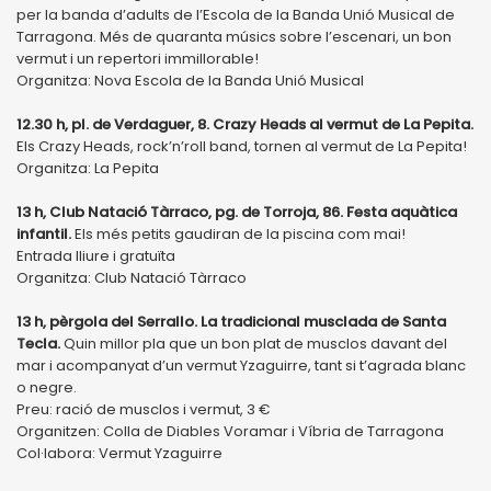
per la banda d’adults de l’Escola de la Banda Unió Musical de
Tarragona. Més de quaranta músics sobre l’escenari, un bon
vermut i un repertori immillorable!
Organitza: Nova Escola de la Banda Unió Musical
12.30 h, pl. de Verdaguer, 8. Crazy Heads al vermut de La Pepita.
Els Crazy Heads, rock’n’roll band, tornen al vermut de La Pepita!
Organitza: La Pepita
13 h, Club Natació Tàrraco, pg. de Torroja, 86. Festa aquàtica
infantil.
Els més petits gaudiran de la piscina com mai!
Entrada lliure i gratuïta
Organitza: Club Natació Tàrraco
13 h, pèrgola del Serrallo. La tradicional musclada de Santa
Tecla.
Quin millor pla que un bon plat de musclos davant del
mar i acompanyat d’un vermut Yzaguirre, tant si t’agrada blanc
o negre.
Preu: ració de musclos i vermut, 3 €
Organitzen: Colla de Diables Voramar i Víbria de Tarragona
Col·labora: Vermut Yzaguirre