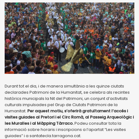
Durant tot el dia, i de manera simultània a les quinze ciutats
declarades Patrimoni de la Humanitat, se celebra als recintes
històrics municipals la Nit del Patrimoni, un conjunt d’activitats
culturals impulsades pel Grup de Ciutats Patrimoni de la
Humanitat.
Per aquest motiu, s’oferirà gratuïtament l’accés i
visites guiades al Pretori i el Circ Romà, al Passeig Arqueològic i
les Muralles i al Màpping Tàrraco.
Podeu consultar tota la
informació sobre horaris i inscripcions a l’apartat “Les visites
guiades” i a santatecla.tarragona.cat.