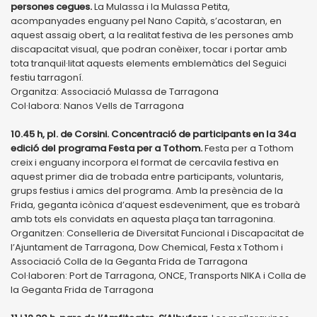
persones cegues.
La Mulassa i la Mulassa Petita,
acompanyades enguany pel Nano Capità, s’acostaran, en
aquest assaig obert, a la realitat festiva de les persones amb
discapacitat visual, que podran conèixer, tocar i portar amb
tota tranquil·litat aquests elements emblemàtics del Seguici
festiu tarragoní.
Organitza: Associació Mulassa de Tarragona
Col·labora: Nanos Vells de Tarragona
10.45 h, pl. de Corsini. Concentració de participants en la 34a
edició del programa Festa per a Tothom.
Festa per a Tothom
creix i enguany incorpora el format de cercavila festiva en
aquest primer dia de trobada entre participants, voluntaris,
grups festius i amics del programa. Amb la presència de la
Frida, geganta icònica d’aquest esdeveniment, que es trobarà
amb tots els convidats en aquesta plaça tan tarragonina.
Organitzen: Conselleria de Diversitat Funcional i Discapacitat de
l’Ajuntament de Tarragona, Dow Chemical, Festa x Tothom i
Associació Colla de la Geganta Frida de Tarragona
Col·laboren: Port de Tarragona, ONCE, Transports NIKA i Colla de
la Geganta Frida de Tarragona