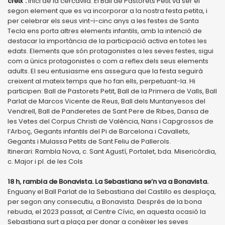
creix”.
Inici de la cercavila. El Ball de Pastorets Petit va ser el
segon element que es va incorporar a la nostra festa petita, i
per celebrar els seus vint-i-cinc anys a les festes de Santa
Tecla ens porta altres elements infantils, amb la intenció de
destacar la importància de la participació activa en totes les
edats. Elements que són protagonistes a les seves festes, sigui
com a únics protagonistes o com a reflex dels seus elements
adults. El seu entusiasme ens assegura que la festa seguirà
creixent al mateix temps que ho fan ells, perpetuant-la. Hi
participen: Ball de Pastorets Petit, Ball de la Primera de Valls, Ball
Parlat de Marcos Vicente de Reus, Ball dels Muntanyesos del
Vendrell, Ball de Panderetes de Sant Pere de Ribes, Dansa de
les Vetes del Corpus Christi de València, Nans i Capgrossos de
l’Arboç, Gegants infantils del Pi de Barcelona i Cavallets,
Gegants i Mulassa Petits de Sant Feliu de Pallerols.
Itinerari: Rambla Nova, c. Sant Agustí, Portalet, bda. Misericòrdia,
c. Major i pl. de les Cols
18 h, rambla de Bonavista. La Sebastiana se’n va a Bonavista.
Enguany el Ball Parlat de la Sebastiana del Castillo es desplaça,
per segon any consecutiu, a Bonavista. Després de la bona
rebuda, el 2023 passat, al Centre Cívic, en aquesta ocasió la
Sebastiana surt a plaça per donar a conèixer les seves