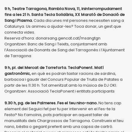
9 h, Teatre Tarragona, Rambla Nova, 11, ininterrompudament
fins a les 21 h. Santa Tecla Solidària, XX Marató de Donació de
Sang i Plasma.
Cada dia unes mil persones necessiten sang a
Catalunya. Us animeu a ajudar-les? Toca donar, un gest que
connecta vides.
Reserva d’hora: donarsang.gencat.cat/msangtgn
Organitzen: Banc de Sang i Teixits, conjuntament amb
l’Associació de Donants de Sang del Tarragonès i l’Ajuntament
de Tarragona
9 h, pl. del Mercat de Torreforta. TeclaPonent. Matí
gastronòmic,
en què es podran tastar racions de sardina,
barbacoa i gaudir del Concurs Popular de Truita de Patates a
partir de les 11.30 h. Tot amenitzat amb la música de DJ OKI.
Organitzen: Associació TeclaPonent i entitats participants
9.30 h, pg. de les Palmeres. Fes el teu nino-nano.
No tens cap
element del Seguici fet per tu per intervenir en el Fes-te la
Festa? No t’amoïnis, pots participar en aquest taller de
manualitats dels Chargrossos de Tarragona. Construeix el teu
nano, bèstia o gegant preferit amb una capsa de cartró.