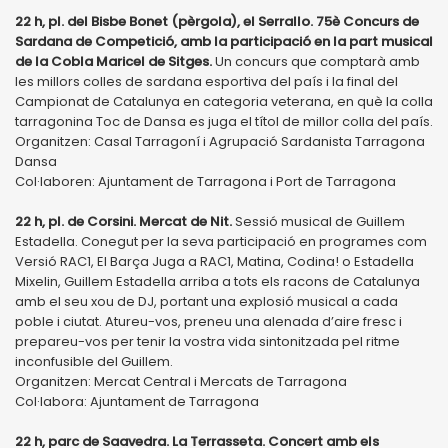
22 h, pl. del Bisbe Bonet (pèrgola), el Serrallo. 75è Concurs de
Sardana de Competició, amb la participació en la part musical
de la Cobla Maricel de Sitges.
Un concurs que comptarà amb
les millors colles de sardana esportiva del país i la final del
Campionat de Catalunya en categoria veterana, en què la colla
tarragonina Toc de Dansa es juga el títol de millor colla del país.
Organitzen: Casal Tarragoní i Agrupació Sardanista Tarragona
Dansa
Col·laboren: Ajuntament de Tarragona i Port de Tarragona
22 h, pl. de Corsini. Mercat de Nit.
Sessió musical de Guillem
Estadella. Conegut per la seva participació en programes com
Versió RAC1, El Barça Juga a RAC1, Matina, Codina! o Estadella
Mixelin, Guillem Estadella arriba a tots els racons de Catalunya
amb el seu xou de DJ, portant una explosió musical a cada
poble i ciutat. Atureu-vos, preneu una alenada d’aire fresc i
prepareu-vos per tenir la vostra vida sintonitzada pel ritme
inconfusible del Guillem.
Organitzen: Mercat Central i Mercats de Tarragona
Col·labora: Ajuntament de Tarragona
22 h, parc de Saavedra. La Terrasseta. Concert amb els