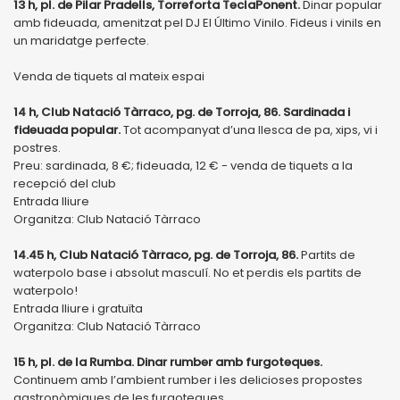
13 h, pl. de Pilar Pradells, Torreforta TeclaPonent.
Dinar popular
amb fideuada, amenitzat pel DJ El Último Vinilo. Fideus i vinils en
un maridatge perfecte.
Venda de tiquets al mateix espai
14 h, Club Natació Tàrraco, pg. de Torroja, 86. Sardinada i
fideuada popular.
Tot acompanyat d’una llesca de pa, xips, vi i
postres.
Preu: sardinada, 8 €; fideuada, 12 € - venda de tiquets a la
recepció del club
Entrada lliure
Organitza: Club Natació Tàrraco
14.45 h, Club Natació Tàrraco, pg. de Torroja, 86.
Partits de
waterpolo base i absolut masculí. No et perdis els partits de
waterpolo!
Entrada lliure i gratuïta
Organitza: Club Natació Tàrraco
15 h, pl. de la Rumba. Dinar rumber amb furgoteques.
Continuem amb l’ambient rumber i les delicioses propostes
gastronòmiques de les furgoteques.