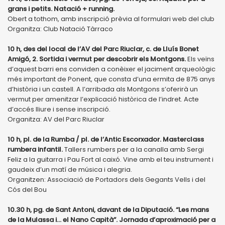
grans i petits. Natació + running.
Obert a tothom, amb inscripció prèvia al formulari web del club
Organitza: Club Natació Tàrraco
10 h, des del local de l’AV del Parc Riuclar, c. de Lluís Bonet
Amigó, 2. Sortida i vermut per descobrir els Montgons.
Els veïns
d’aquest barri ens conviden a conèixer el jaciment arqueològic
més important de Ponent, que consta d’una ermita de 875 anys
d’història i un castell. A l’arribada als Montgons s’oferirà un
vermut per amenitzar l’explicació històrica de l’indret. Acte
d’accés lliure i sense inscripció.
Organitza: AV del Parc Riuclar
10 h, pl. de la Rumba / pl. de l’Antic Escorxador. Masterclass
rumbera infantil.
Tallers rumbers per a la canalla amb Sergi
Feliz a la guitarra i Pau Fort al caixó. Vine amb el teu instrument i
gaudeix d’un matí de música i alegria.
Organitzen: Associació de Portadors dels Gegants Vells i del
Cós del Bou
10.30 h, pg. de Sant Antoni, davant de la Diputació. “Les mans
de la Mulassa i… el Nano Capità”. Jornada d’aproximació per a