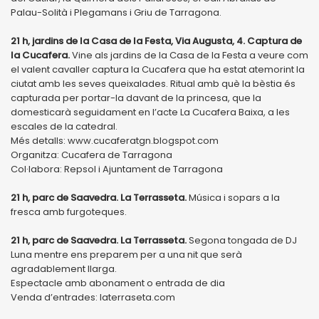
Palau-Solità i Plegamans i Griu de Tarragona.
21 h, jardins de la Casa de la Festa, Via Augusta, 4. Captura de
la Cucafera.
Vine als jardins de la Casa de la Festa a veure com
el valent cavaller captura la Cucafera que ha estat atemorint la
ciutat amb les seves queixalades. Ritual amb què la bèstia és
capturada per portar-la davant de la princesa, que la
domesticarà seguidament en l’acte La Cucafera Baixa, a les
escales de la catedral.
Més detalls: www.cucaferatgn.blogspot.com
Organitza: Cucafera de Tarragona
Col·labora: Repsol i Ajuntament de Tarragona
21 h, parc de Saavedra. La Terrasseta.
Música i sopars a la
fresca amb furgoteques.
21 h, parc de Saavedra. La Terrasseta.
Segona tongada de DJ
Luna mentre ens preparem per a una nit que serà
agradablement llarga.
Espectacle amb abonament o entrada de dia
Venda d’entrades: laterraseta.com