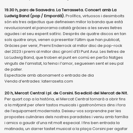
19.30 h, parc de Saavedra. La Terrasseta. Concert amb La
Ludwig Band (pop / Empordà).
Prolífics, virtuosos i desimbolts
són els tres adjectius que defineixen millor la banda que està
revolucionant el panorama català gràcies a les seves lletres
agudes i el seu esperit satíric. Després de quatre discos en tan
sols quatre anys, venen a presentar l’últim que han publicat,
Gràcies per venir, Premi Enderrock al millor disc de pop-rock
del 2023 i premi al millor disc gironí d’El Punt Avui. Les lletres de
La Ludwig Band, que troben el punt en comú en perSo Natges
vinguts de l’amistat, la feina i l’amor, segueixen sent el seu pal
de paller.
Espectacle amb abonament o entrada de dia
Venda d’entrades: laterraseta.com
20 h, Mercat Central i pl. de Corsini. 5a edició del Mercat de Nit.
Per quart cop a la història, el Mercat Central tornarà a obrir fins
a la mitjanit per oferir tastos musicals i gastronòmics dins i fora
de l’equipament modernista. Deixeu-vos sorprendre per les
propostes culinàries dels nostres paradistes i veniu amb família
i amics a gaudir d’una nit molt especial. I fins ben entrada la
matinada, un darrer tastet musical a la plaça Corsini per agafar