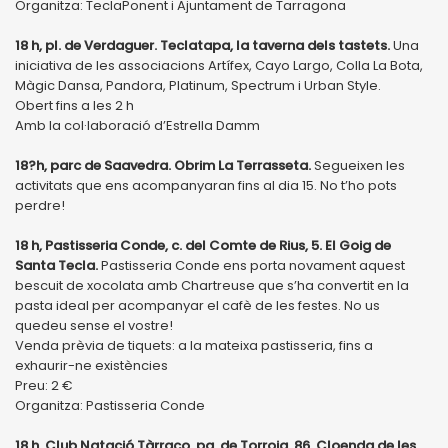
Organitza: TeclaPonent i Ajuntament de Tarragona
18 h, pl. de Verdaguer. Teclatapa, la taverna dels tastets.
Una
iniciativa de les associacions Artífex, Cayo Largo, Colla La Bota,
Màgic Dansa, Pandora, Platinum, Spectrum i Urban Style.
Obert fins a les 2 h
Amb la col·laboració d’Estrella Damm
18?h, parc de Saavedra. Obrim La Terrasseta.
Segueixen les
activitats que ens acompanyaran fins al dia 15. No t’ho pots
perdre!
18 h, Pastisseria Conde, c. del Comte de Rius, 5. El Goig de
Santa Tecla.
Pastisseria Conde ens porta novament aquest
bescuit de xocolata amb Chartreuse que s’ha convertit en la
pasta ideal per acompanyar el cafè de les festes. No us
quedeu sense el vostre!
Venda prèvia de tiquets: a la mateixa pastisseria, fins a
exhaurir-ne existències
Preu: 2 €
Organitza: Pastisseria Conde
18 h, Club Natació Tàrraco, pg. de Torroja, 86. Cloenda de les