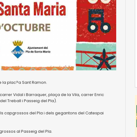
de la plac?a Sant Ramon.
rrer Vidal i Barraquer, plaça de la Vila, carrer Enric
el Treball i Passeig del Pla).
els capgrossos del Pla i dels gegantons del Catespai
pgrossos al Passeig del Pla.