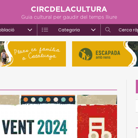
CIRCDELACULTURA
Guia cultural per gaudir del temps lliure
oblació
Categoria
Cerca rà