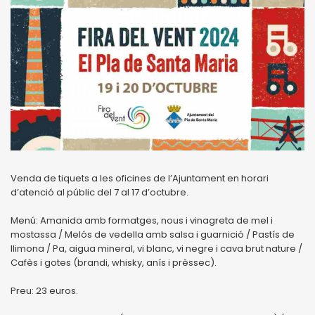
Venda de tiquets a les oficines de l’Ajuntament en horari
d’atenció al públic del 7 al 17 d’octubre.
Menú: Amanida amb formatges, nous i vinagreta de mel i
mostassa / Melós de vedella amb salsa i guarnició / Pastís de
llimona / Pa, aigua mineral, vi blanc, vi negre i cava brut nature /
Cafès i gotes (brandi, whisky, anís i prèssec).
Preu: 23 euros.