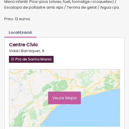
Menú infantil: Pica-pica (olives, fuet, formatge i croquetes) /
Escalopa de pollastre amb xips / Terrina de gelat / Aigua i pa.
Preu: 12 euros.
Localització
Centre Cívic
Vidal i Barraquer, 9
El Pla de Santa Maria
Veure Mapa
Ampliar Mapa