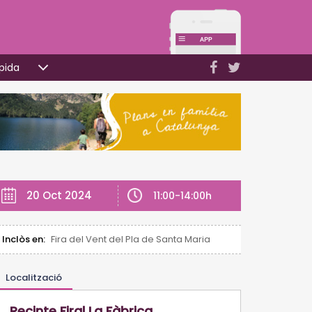
pida
20 Oct 2024
11:00-14:00h
Inclòs en:
Fira del Vent del Pla de Santa Maria
Localització
Recinte Firal La Fàbrica