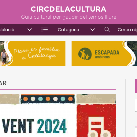
CIRCDELACULTURA
Guia cultural per gaudir del temps lliure
oblació
Categoria
Cerca rà
AR