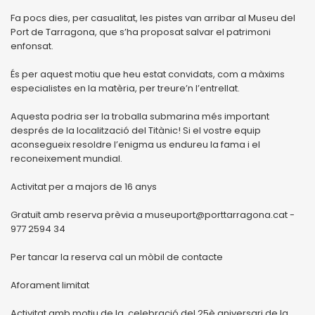
Fa pocs dies, per casualitat, les pistes van arribar al Museu del
Port de Tarragona, que s’ha proposat salvar el patrimoni
enfonsat.
És per aquest motiu que heu estat convidats, com a màxims
especialistes en la matèria, per treure’n l’entrellat.
Aquesta podria ser la troballa submarina més important
després de la localització del Titànic! Si el vostre equip
aconsegueix resoldre l’enigma us endureu la fama i el
reconeixement mundial.
Activitat per a majors de 16 anys
Gratuït amb reserva prèvia a museuport@porttarragona.cat -
977 2594 34
Per tancar la reserva cal un mòbil de contacte
Aforament limitat
Activitat amb motiu de la celebració del 25è aniversari de la