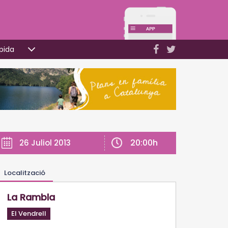
pida
20:00h
26 Juliol 2013
Localització
La Rambla
El Vendrell