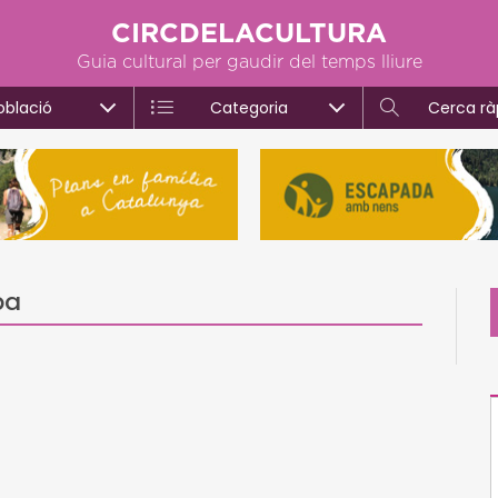
CIRCDELACULTURA
Guia cultural per gaudir del temps lliure
oblació
Categoria
Cerca rà
pa