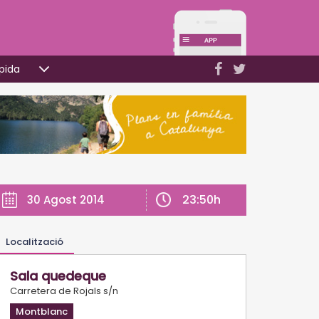
pida
23:50h
30 Agost 2014
Localització
Sala quedeque
Carretera de Rojals s/n
Montblanc