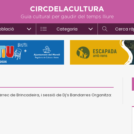
CIRCDELACULTURA
Guia cultural per gaudir del temps lliure
oblació
Categoria
Cerca rà
àrrec de Brincadeira, i sessió de Dj’s Bandarres Organitza: