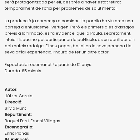
serà protagonitzada per ell, després d’haver estat retirat
temporalment de l’ofici per problemes de salut mental.
La producció ja comença a caminar i la parella ho viu amb una
barreja d’entusiasme i vertigen. Però els primers dies d’assajos
previs a la filmació, es fa evident el que la Paula, secretament,
intuïa: l’Isaac no pot participar en la pel·lícula; és un perill per ell i
pel mateix rodatge. El seu paper, basat en la seva persona i la
seva difícil experiència, l’haurà de fer un altre actor.
Espectacle recomanat ! a partir de 12 anys.
Durada: 85 minuts
Autor:
Llàtzer Garcia
Direcció:
Sílvia Munt
Repartiment:
Raquel Ferri, Ernest Villegas
Escenografia:
Enric Planas
Il·luminació: