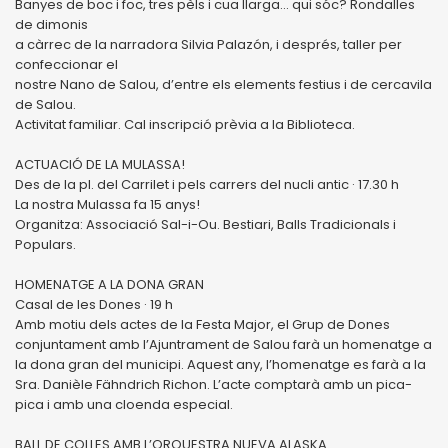
Banyes de boc i foc, tres pèls i cua llarga... qui sóc? Rondalles
de dimonis
a càrrec de la narradora Silvia Palazón, i després, taller per
confeccionar el
nostre Nano de Salou, d’entre els elements festius i de cercavila
de Salou.
Activitat familiar. Cal inscripció prèvia a la Biblioteca.
ACTUACIÓ DE LA MULASSA!
Des de la pl. del Carrilet i pels carrers del nucli antic · 17.30 h
La nostra Mulassa fa 15 anys!
Organitza: Associació Sal-i-Ou. Bestiari, Balls Tradicionals i
Populars.
HOMENATGE A LA DONA GRAN
Casal de les Dones · 19 h
Amb motiu dels actes de la Festa Major, el Grup de Dones
conjuntament amb l’Ajuntrament de Salou farà un homenatge a
la dona gran del municipi. Aquest any, l’homenatge es farà a la
Sra. Danièle Fähndrich Richon. L’acte comptarà amb un pica-
pica i amb una cloenda especial.
BALL DE COLLES AMB L’ORQUESTRA NUEVA ALASKA