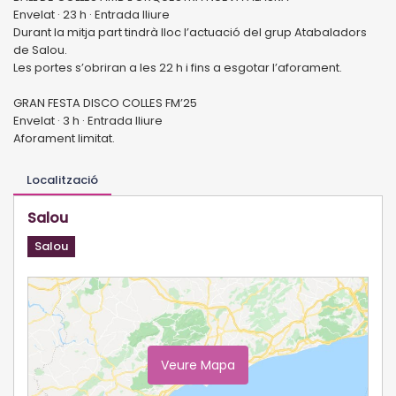
Envelat · 23 h · Entrada lliure
Durant la mitja part tindrà lloc l’actuació del grup Atabaladors
de Salou.
Les portes s’obriran a les 22 h i fins a esgotar l’aforament.
GRAN FESTA DISCO COLLES FM’25
Envelat · 3 h · Entrada lliure
Aforament limitat.
Localització
Salou
Salou
Veure Mapa