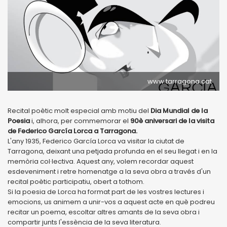
www.tarragona.cat
Recital poètic molt especial amb motiu del
Dia Mundial de la
Poesia
i, alhora, per commemorar el
90è aniversari de la visita
de Federico García Lorca a Tarragona.
L'any 1935, Federico García Lorca va visitar la ciutat de
Tarragona, deixant una petjada profunda en el seu llegat i en la
memòria col·lectiva. Aquest any, volem recordar aquest
esdeveniment i retre homenatge a la seva obra a través d'un
recital poètic participatiu, obert a tothom.
Si la poesia de Lorca ha format part de les vostres lectures i
emocions, us animem a unir-vos a aquest acte en què podreu
recitar un poema, escoltar altres amants de la seva obra i
compartir junts l'essència de la seva literatura.