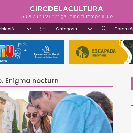
CIRCDELACULTURA
Guia cultural per gaudir del temps lliure
oblació
Categoria
Cerca rà
o. Enigma nocturn