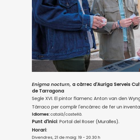
Enigma nocturn,
a càrrec d'Auriga Serveis Cul
de Tarragona
Segle XVI. El pintor flamenc Anton van den Wyn
Tàrraco per complir l'encàrrec de fer un inventar
Idiomes:
català/castellà.
Punt d'inici
: Portal del Roser (Muralles).
Horari
:
Divendres, 21 de maig: 19 - 20.30 h