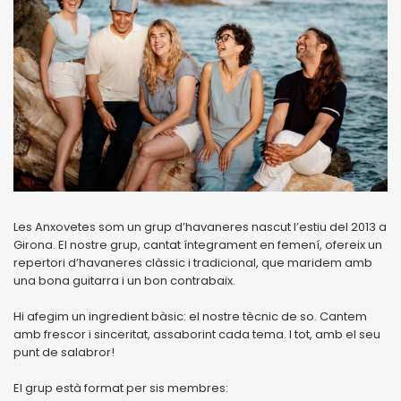
Les Anxovetes som un grup d’havaneres nascut l’estiu del 2013 a
Girona. El nostre grup, cantat íntegrament en femení, ofereix un
repertori d’havaneres clàssic i tradicional, que maridem amb
una bona guitarra i un bon contrabaix.
Hi afegim un ingredient bàsic: el nostre tècnic de so. Cantem
amb frescor i sinceritat, assaborint cada tema. I tot, amb el seu
punt de salabror!
El grup està format per sis membres: