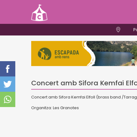
P
Concert amb Sifora Kemfai Elfo
Concert amb Sifora Kemfai Elfoll (brass band /Tarra
Organitza: Les Granotes