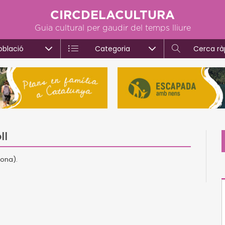
CIRCDELACULTURA
Guia cultural per gaudir del temps lliure
oblació
Categoria
Cerca rà
ll
gona).