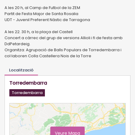
A les 20 h, al Camp de Futbol de la ZEM
Partit de Festa Major de Santa Rosalia
UDT - Juvenil Preferent Nàstic de Tarragona
A les 22. 30 h, a la plaça del Castell
Concert a càrrec del grup de versions Allioli i fi de festa amb
DdPetardeig.
Organitza: Agrupació de Balls Populars de Torredembarra i
col·laboren Colla Castellera Nois de la Torre
Localització
Torredembarra
Torredembarra
Veure Mapa