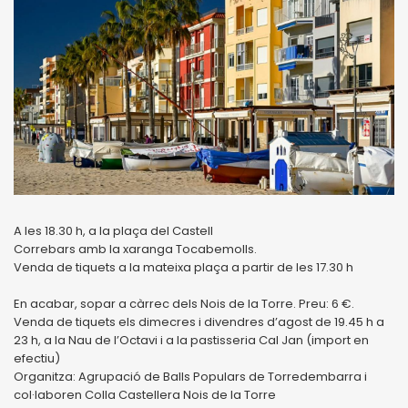
A les 18.30 h, a la plaça del Castell
Correbars amb la xaranga Tocabemolls.
Venda de tiquets a la mateixa plaça a partir de les 17.30 h
En acabar, sopar a càrrec dels Nois de la Torre. Preu: 6 €.
Venda de tiquets els dimecres i divendres d’agost de 19.45 h a
23 h, a la Nau de l’Octavi i a la pastisseria Cal Jan (import en
efectiu)
Organitza: Agrupació de Balls Populars de Torredembarra i
col·laboren Colla Castellera Nois de la Torre