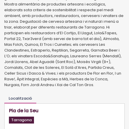
Mostra alimentària de productes artesans i ecològics,
elaborats sota criteris de sostenibilitat i respecte pel medi
ambient, amb productors, restauradors, cervesers i vinaters de
la zona. Degustació de cervesa artesana i vi natural i menú a
triar, elaborat per diferents restaurants de Tarragona. Hi
participen els restauradors d’El Cortijo, El Llagut, Lola&Tapes,
Portal 22, Txar3verd (amb servei de barra tot el dia), Almosta,
Mas Folch, Quinoa, El Tros i Cuinetes; els cervesers Les
Clandestines, Estraperlo, Reptilian, Segarreta, Garnatxa Beer i
L’O; els vinaters Escoda&Sanahuja, Laureano Serres (Mendall),
Jordi Llorens, Abel Aguadé (Sant Roc), Moisès Virgili (9+),
Comalats, Clot de les Soleres, El Solà d’Ares, Partida Creus,
Celler Sicus i Dasca & Vives; i els productors De Flor en Flor, I un
Rave!, Àpit Integral, Espècies a Mà, Herbes de la Conca,
Nurgaia, Forn Jordi Andreu i Xai de Cal Ton Gros.
Localització
Pla de la Seu
Tarragona