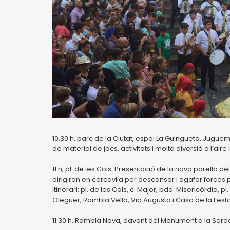
10.30 h, parc de la Ciutat, espai La Guingueta. Juguem
de material de jocs, activitats i molta diversió a l’aire l
11 h, pl. de les Cols. Presentació de la nova parella 
dirigiran en cercavila per descansar i agafar forces p
Itinerari: pl. de les Cols, c. Major, bda. Misericòrdia, pl.
Oleguer, Rambla Vella, Via Augusta i Casa de la Festa
11.30 h, Rambla Nova, davant del Monument a la Sard