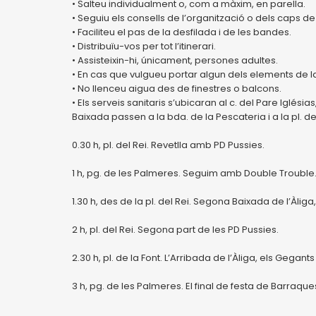
• Salteu individualment o, com a màxim, en parella.
• Seguiu els consells de l’organització o dels caps de 
• Faciliteu el pas de la desfilada i de les bandes.
• Distribuïu-vos per tot l’itinerari.
• Assisteixin-hi, únicament, persones adultes.
• En cas que vulgueu portar algun dels elements de la
• No llenceu aigua des de finestres o balcons.
• Els serveis sanitaris s’ubicaran al c. del Pare Iglésias
Baixada passen a la bda. de la Pescateria i a la pl. de 
0.30 h, pl. del Rei. Revetlla amb PD Pussies.
1 h, pg. de les Palmeres. Seguim amb Double Trouble
1.30 h, des de la pl. del Rei. Segona Baixada de l’Àliga,
2 h, pl. del Rei. Segona part de les PD Pussies.
2.30 h, pl. de la Font. L’Arribada de l’Àliga, els Gegants
3 h, pg. de les Palmeres. El final de festa de Barraq