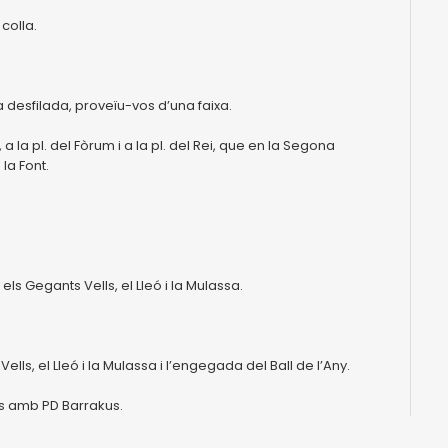
colla.
 desfilada, proveïu-vos d’una faixa.
, a la pl. del Fòrum i a la pl. del Rei, que en la Segona
la Font.
.
 els Gegants Vells, el Lleó i la Mulassa.
 Vells, el Lleó i la Mulassa i l’engegada del Ball de l’Any.
ues amb PD Barrakus.