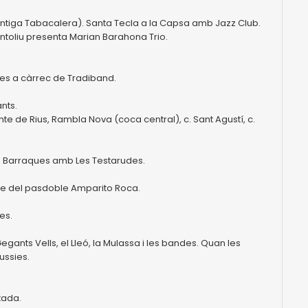
 (antiga Tabacalera). Santa Tecla a la Capsa amb Jazz Club.
ntoliu presenta Marian Barahona Trio.
stes a càrrec de Tradiband.
ants.
 Comte de Rius, Rambla Nova (coca central), c. Sant Agustí, c.
e Barraques amb Les Testarudes.
ritme del pasdoble Amparito Roca.
es.
Gegants Vells, el Lleó, la Mulassa i les bandes. Quan les
Pussies.
ixada.