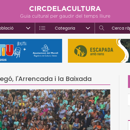
CIRCDELACULTURA
Guia cultural per gaudir del temps lliure
oblació
Categoria
Cerca rà
egó, l'Arrencada i la Baixada