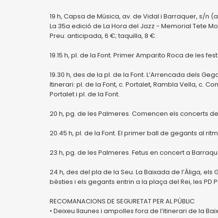
19 h, Capsa de Música, av. de Vidal i Barraquer, s/n
La 35a edició de La Hora del Jazz - Memorial Tete Mo
Preu: anticipada, 6 €; taquilla, 8 €.
19.15 h, pl. de la Font. Primer Amparito Roca de les fe
19.30 h, des de la pl. de la Font. L’Arrencada dels Geg
Itinerari: pl. de la Font, c. Portalet, Rambla Vella, c.
Portalet i pl. de la Font.
20 h, pg. de les Palmeres. Comencen els concerts d
20.45 h, pl. de la Font. El primer ball de gegants al 
23 h, pg. de les Palmeres. Fetus en concert a Barraqu
24 h, des del pla de la Seu. La Baixada de l’Àliga, els 
bèsties i els gegants entrin a la plaça del Rei, les PD 
RECOMANACIONS DE SEGURETAT PER AL PÚBLIC
• Deixeu llaunes i ampolles fora de l’itinerari de la Ba