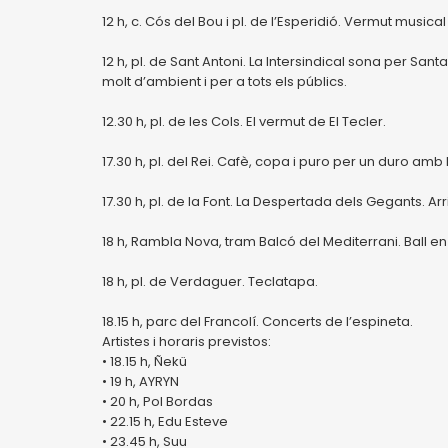
12 h, c. Cós del Bou i pl. de l’Esperidió. Vermut musi
12 h, pl. de Sant Antoni. La Intersindical sona per S
molt d’ambient i per a tots els públics.
12.30 h, pl. de les Cols. El vermut de El Tecler.
17.30 h, pl. del Rei. Cafè, copa i puro per un duro amb 
17.30 h, pl. de la Font. La Despertada dels Gegants. A
18 h, Rambla Nova, tram Balcó del Mediterrani. Ball en 
18 h, pl. de Verdaguer. Teclatapa.
18.15 h, parc del Francolí. Concerts de l’espineta.
Artistes i horaris previstos:
• 18.15 h, Ñekü
• 19 h, AYRYN
• 20 h, Pol Bordas
• 22.15 h, Edu Esteve
• 23.45 h, Suu