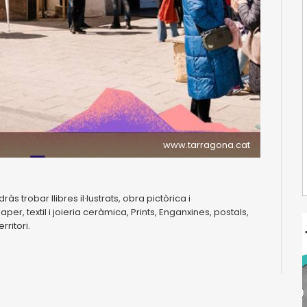
www.tarragona.cat
ràs trobar llibres il·lustrats, obra pictòrica i
er, textil i joieria ceràmica, Prints, Enganxines, postals,
rritori.