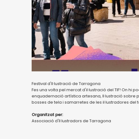
Festival d'Il·lustració de Tarragona
Fes una volta pel mercat d'il·lustració del TIF! On hi pod
enquadernació artística artesana, Il·lustració sobre pap
bosses de tela i samarretes de les il·lustradores del te
Organitzat per:
Associació d'Il·lustradors de Tarragona