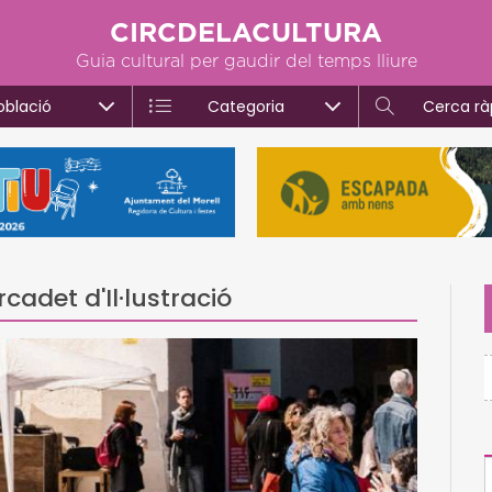
CIRCDELACULTURA
Guia cultural per gaudir del temps lliure
oblació
Categoria
Cerca rà
cadet d'Il·lustració