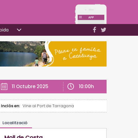
pida
10:00h
11 Octubre 2025
Inclòs en:
Vine al Port de Tarragona
Localització
Moll de Costa