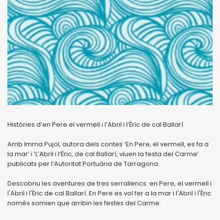
Històries d’en Pere el vermell i l’Abril i l’Èric de cal Ballarí
Amb Imma Pujol, autora dels contes ‘En Pere, el vermell, es fa a
la mar’ i ’L’Abril i l’Èric, de cal Ballarí, viuen la festa del Carme’
publicats per l’Autoritat Portuària de Tarragona.
Descobriu les aventures de tres serrallencs: en Pere, el vermell i
l'Abril i l'Èric de cal Ballarí. En Pere es vol fer a la mar i l'Abril i l'Èric
només somien que arribin les festes del Carme.