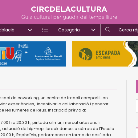
CIRCDELACULTURA
Guia cultural per gaudir del temps lliure
oblació
Categoria
Cerca rà
 espai de coworking, un centre de treball compartit, on
iar experiències, incentivar la col·laboració i generar
a de les fumeres de Reus. Inscripció prèvia a:
 17:00 h a 20:30 h, pintada al mur, mercat artesanal i
h, actuació de hip-hop i break dance, a càrrec de l’Escola
s 20:00 h, Rephoînix, performance en forma de desfilada