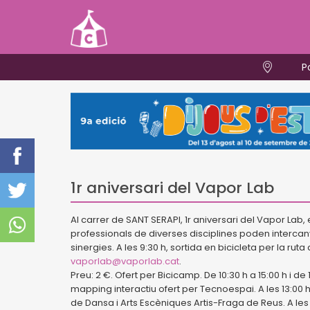
P
1r aniversari del Vapor Lab
Al carrer de SANT SERAPI, 1r aniversari del Vapor Lab,
professionals de diverses disciplines poden intercanv
sinergies. A les 9:30 h, sortida en bicicleta per la rut
vaporlab@vaporlab.cat
.
Preu: 2 €. Ofert per Bicicamp. De 10:30 h a 15:00 h i de
mapping interactiu ofert per Tecnoespai. A les 13:00 
de Dansa i Arts Escèniques Artis-Fraga de Reus. A le