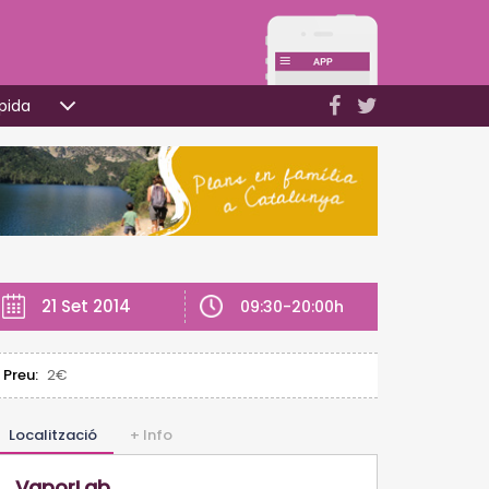
pida
21 Set 2014
09:30-20:00h
Preu:
2€
Localització
+ Info
VaporLab