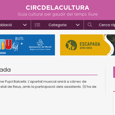
CIRCDELACULTURA
Guia cultural per gaudir del temps lliure
oblació
Categoria
Cerca rà
rada
Pujol Balcells. L’apartat musical anirà a càrrec de
estat de Reus, amb la participació dels assistents. (S’ha de