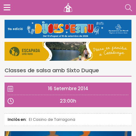
Classes de salsa amb Sixto Duque
16 Setembre 2014
23:00h
Inclòs en:
El Casino de Tarragona