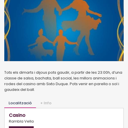
Tots els dimarts i dijous pots gaudir, a partir de les 23:00h, d’una
classe de salsa, bachata, ball social, les millors animacions i
rodes del casino amb Sixto Duque. Pots venir en parella o sol i
gaudeix del ball.
Localització
+ Info
Casino
Rambla Vella