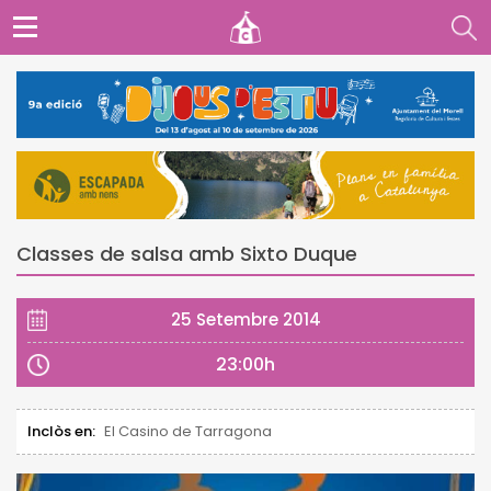
Classes de salsa amb Sixto Duque
25 Setembre 2014
23:00h
Inclòs en:
El Casino de Tarragona