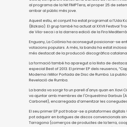
al programa de la Nit FIMPTera, el proper 25 de sete
arribar al públic més jove.
Aquest estiu, el conjunt ha estat programat a l’Uda Kal
(Bizkaia). El grup també ha actuat al XXVII Festival Tr
de Vila-seca i a la darrera edició de la Fira Mediter
Enguany, La Colònia ha aconseguit posicionar-se entr
votacions populars. A més, la banda ha estat inclosa 
més destacat de la producció discogràfica catalana
La formació també ha aparegut a la llista de destacat
especial Best of 2013. El primer EP dels reusencs, “Ca
Moderna i Millor Portada de Disc de Rumba. La publi
Revelació de Rumba.
La banda va sorgir fa un parell d'anys quan en Xavi C
va ajuntar amb membres de l'Orquestrina Garbuix (Al
Carbonell), encarregada d’amenitzar les conegudes Ni
El seu primer EP pot trobar-se a plataformes digitals (iT
pot adquirir en botigues de discos convencionals si
Tarragona (comerços de productes de la terra, cooper