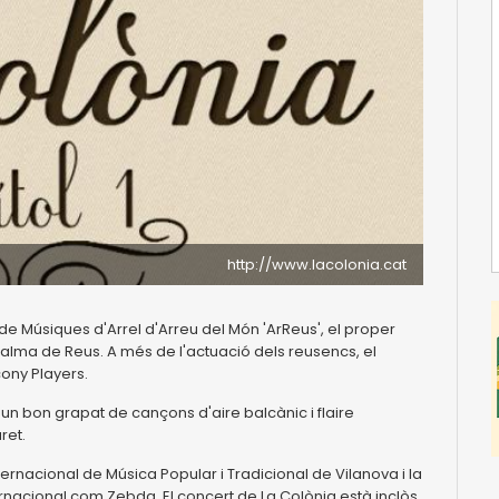
http://www.lacolonia.cat
l de Músiques d'Arrel d'Arreu del Món 'ArReus', el proper
alma de Reus. A més de l'actuació dels reusencs, el
ony Players.
 un bon grapat de cançons d'aire balcànic i flaire
ret.
ernacional de Música Popular i Tradicional de Vilanova i la
rnacional com Zebda. El concert de La Colònia està inclòs