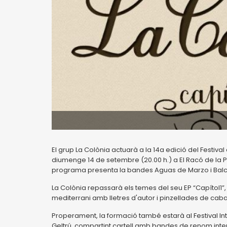
El grup La Colònia actuarà a la 14a edició del Festiva
diumenge 14 de setembre (20.00 h.) a El Racó de la P
programa presenta la bandes Aguas de Marzo i Balc
La Colònia repassarà els temes del seu EP “Capítol1”,
mediterrani amb lletres d'autor i pinzellades de caba
Properament, la formació també estarà al Festival Int
Geltrú, compartint cartell amb bandes de renom inte