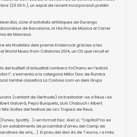
mbre (23.00 h.), un espai de recent incorporació pretén
ean Bizi, cicle d’activitats artístiques de Durango
adicionàrius de Barcelona, la 14a Fira de Música al Carrer
rània de Manresa.
e els finalistes dels premis Enderrock gràcies a les
al World Music from Catalonia 2014, un CD que recull el
.
s del butlletí d’actualitat rumbera YoChano en l’edició
pítol 1”, s’esmenta a la categoria Millor Disc de Rumba
cació també classifica La Colònia com un dels Grups
iurans (cantant de Gertrudis) va traslladar-se a Reus i es
bert Galcerà, Pepo Busquets, Lluís Chabuch i Albert
ts Golfes del festival de circ Trapezi de Reus.
unes, Spotify...) i en format físic. Això sí, “Capítol1”no es
nó en establiments de proximitat d'arreu del Camp de
atives de vins,…). El preu del disc és de 7 euros, i a més