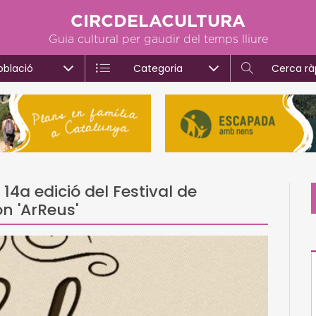
CIRCDELACULTURA
Guia cultural per gaudir del temps lliure
oblació
Categoria
Cerca rà
14a edició del Festival de
n 'ArReus'