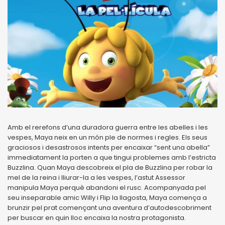
Amb el rerefons d’una duradora guerra entre les abelles i les
vespes, Maya neix en un món ple de normes i regles. Els seus
graciosos i desastrosos intents per encaixar “sent una abella”
immediatament la porten a que tingui problemes amb l’estricta
Buzzlina. Quan Maya descobreix el pla de Buzzlina per robar la
mel de la reina i lliurar-la a les vespes, l’astut Assessor
manipula Maya perquè abandoni el rusc. Acompanyada pel
seu inseparable amic Willy i Flip la llagosta, Maya comença a
brunzir pel prat començant una aventura d’autodescobriment
per buscar en quin lloc encaixa la nostra protagonista.