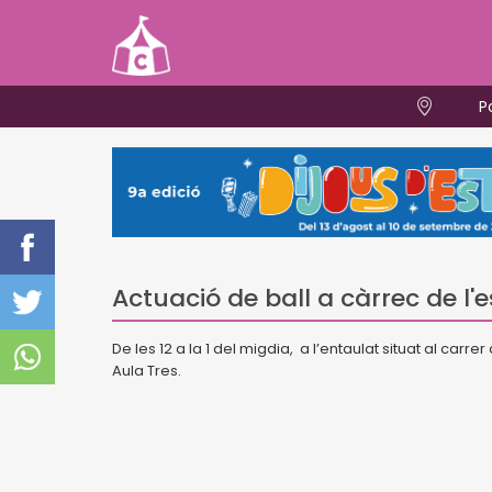
P
Actuació de ball a càrrec de l'
De les 12 a la 1 del migdia, a l’entaulat situat al carr
Aula Tres.