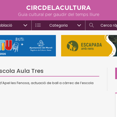
CIRCDELACULTURA
Guia cultural per gaudir del temps lliure
oblació
Categoria
Cerca rà
escola Aula Tres
er d’Apel·les Fenosa, actuació de ball a càrrec de l’escola