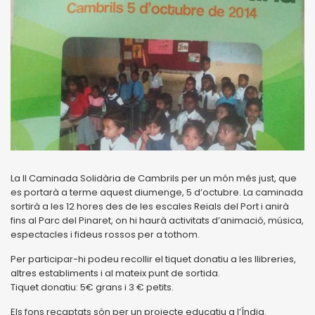
La II Caminada Solidària de Cambrils per un món més just, que
es portarà a terme aquest diumenge, 5 d’octubre. La caminada
sortirà a les 12 hores des de les escales Reials del Port i anirà
fins al Parc del Pinaret, on hi haurà activitats d’animació, música,
espectacles i fideus rossos per a tothom.
Per participar-hi podeu recollir el tiquet donatiu a les llibreries,
altres establiments i al mateix punt de sortida.
Tiquet donatiu: 5€ grans i 3 € petits.
Els fons recaptats són per un projecte educatiu a l’Índia.