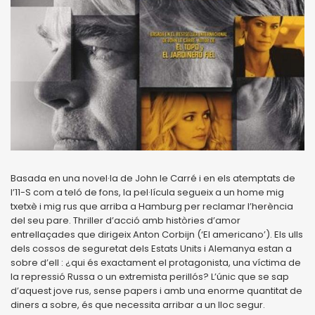
Basada en una novel·la de John le Carré i en els atemptats de
l’11-S com a teló de fons, la pel·lícula segueix a un home mig
txetxè i mig rus que arriba a Hamburg per reclamar l’herència
del seu pare. Thriller d’acció amb històries d’amor
entrellaçades que dirigeix ​​Anton Corbijn (‘El americano’). Els ulls
dels cossos de seguretat dels Estats Units i Alemanya estan a
sobre d’ell : ¿qui és exactament el protagonista, una víctima de
la repressió Russa o un extremista perillós? L’únic que se sap
d’aquest jove rus, sense papers i amb una enorme quantitat de
diners a sobre, és que necessita arribar a un lloc segur.