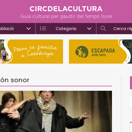
CIRCDELACULTURA
Guia cultural per gaudir del temps lliure
oblació
Categoria
Cerca rà
món sonor