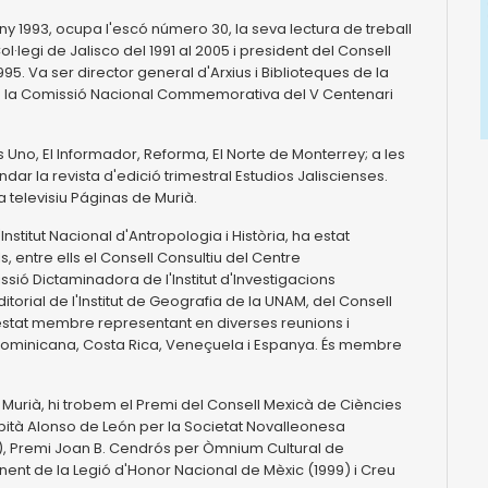
ny 1993, ocupa l'escó número 30, la seva lectura de treball
ol·legi de Jalisco del 1991 al 2005 i president del Consell
95. Va ser director general d'Arxius i Biblioteques de la
c de la Comissió Nacional Commemorativa del V Centenari
s Uno, El Informador, Reforma, El Norte de Monterrey; a les
undar la revista d'edició trimestral Estudios Jaliscienses.
 televisiu Páginas de Murià.
nstitut Nacional d'Antropologia i Història, ha estat
 entre ells el Consell Consultiu del Centre
sió Dictaminadora de l'Institut d'Investigacions
torial de l'Institut de Geografia de la UNAM, del Consell
Ha estat membre representant en diverses reunions i
 Dominicana, Costa Rica, Veneçuela i Espanya. És membre
a Murià, hi trobem el Premi del Consell Mexicà de Ciències
Capità Alonso de León per la Societat Novalleonesa
84), Premi Joan B. Cendrós per Òmnium Cultural de
nt de la Legió d'Honor Nacional de Mèxic (1999) i Creu