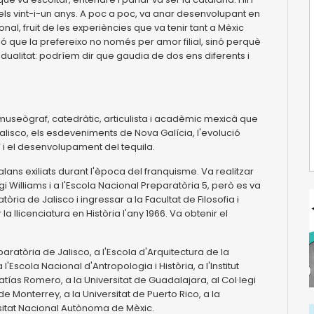
s els vint-i-un anys. A poc a poc, va anar desenvolupant en
nal, fruit de les experiències que va tenir tant a Mèxic
 que la prefereixo no només per amor filial, sinó perquè
a dualitat: podríem dir que gaudia de dos ens diferents i
 museògraf, catedràtic, articulista i acadèmic mexicà que
Jalisco, els esdeveniments de Nova Galícia, l'evolució
ia” i el desenvolupament del tequila.
alans exiliats durant l'època del franquisme. Va realitzar
egi Williams i a l'Escola Nacional Preparatòria 5, però es va
òria de Jalisco i ingressar a la Facultat de Filosofia i
la llicenciatura en Història l'any 1966. Va obtenir el
aratòria de Jalisco, a l'Escola d'Arquitectura de la
 l'Escola Nacional d'Antropologia i Història, a l'Institut
 Matías Romero, a la Universitat de Guadalajara, al Col·legi
 de Monterrey, a la Universitat de Puerto Rico, a la
rsitat Nacional Autònoma de Mèxic.