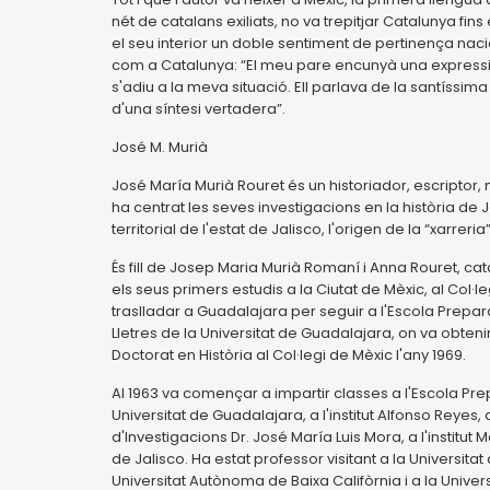
nét de catalans exiliats, no va trepitjar Catalunya fin
el seu interior un doble sentiment de pertinença nacio
com a Catalunya: “El meu pare encunyà una expressió
s'adiu a la meva situació. Ell parlava de la santíssim
d'una síntesi vertadera”.
José M. Murià
José María Murià Rouret és un historiador, escriptor,
ha centrat les seves investigacions en la història de 
territorial de l'estat de Jalisco, l'origen de la “xarrer
És fill de Josep Maria Murià Romaní i Anna Rouret, cat
els seus primers estudis a la Ciutat de Mèxic, al Col·l
traslladar a Guadalajara per seguir a l'Escola Preparat
Lletres de la Universitat de Guadalajara, on va obtenir 
Doctorat en Història al Col·legi de Mèxic l'any 1969.
Al 1963 va començar a impartir classes a l'Escola Prep
Universitat de Guadalajara, a l'institut Alfonso Reyes, a
d'Investigacions Dr. José María Luis Mora, a l'institut
de Jalisco. Ha estat professor visitant a la Universitat
Universitat Autònoma de Baixa Califòrnia i a la Unive