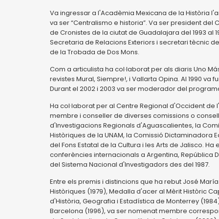
Va ingressar a l'Acadèmia Mexicana de la Història l'a
va ser “Centralismo e historia”. Va ser president del C
de Cronistes de la ciutat de Guadalajara del 1993 al 19
Secretaria de Relacions Exteriors i secretari tècni
de la Trobada de Dos Mons.
Com a articulista ha col·laborat per als diaris Uno Má
revistes Mural, Siempre!, i Vallarta Opina. Al 1990 va f
Durant el 2002 i 2003 va ser moderador del programa
Ha col·laborat per al Centre Regional d'Occident de l'I
membre i conseller de diverses comissions o consells,
d'Investigacions Regionals d'Aguascalientes, la Comis
Històriques de la UNAM, la Comissió Dictaminadora Edi
del Fons Estatal de la Cultura i les Arts de Jalisco. 
conferències internacionals a Argentina, República
del Sistema Nacional d'Investigadors des del 1987.
Entre els premis i distincions que ha rebut José Marí
Històriques (1979), Medalla d'acer al Mèrit Històric 
d'Història, Geografia i Estadística de Monterrey (19
Barcelona (1996), va ser nomenat membre correspone