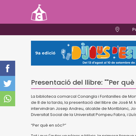
P
Presentació del llibre: ""Per què
La biblioteca comarcal Conangla i Fontanilles de Mon
de 8 de la tarda, la presentació del llibre de José M. 
intervindran Josep Andreu, alcalde de Montblanc, Jo
Diversitat Social de la Universitat Pompeu Fabra, i Llu
“Per què en sóc?”
Tot i que l'autor va néixer a Mèxic, la primera llengua q