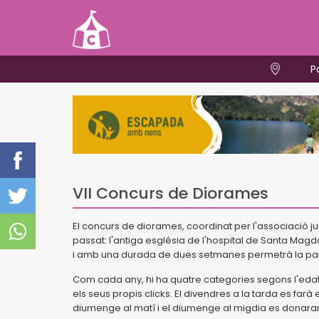
P
VII Concurs de Diorames
El concurs de diorames, coordinat per l'associació juv
passat: l'antiga església de l'hospital de Santa Ma
i amb una durada de dues setmanes permetrà la par
Com cada any, hi ha quatre categories segons l'edat i
els seus propis clicks. El divendres a la tarda es farà 
diumenge al matí i el diumenge al migdia es donara