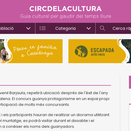
CIRCDELACULTURA
Guia cultural per gaudir del temps lliure
oblació
Categoria
Cerca rà
enil Barjaula, repetirà ubicació després de l'èxit de l'any
gdalena. El concurs guanya protagonisme en un espai propi
ticipació de molts més concursants.
 els participants hauran de realitzar un diorama utilitzant
el muntatge, es podrà visitar durant el dissabte i el
n a conèixer els noms dels guanyadors.