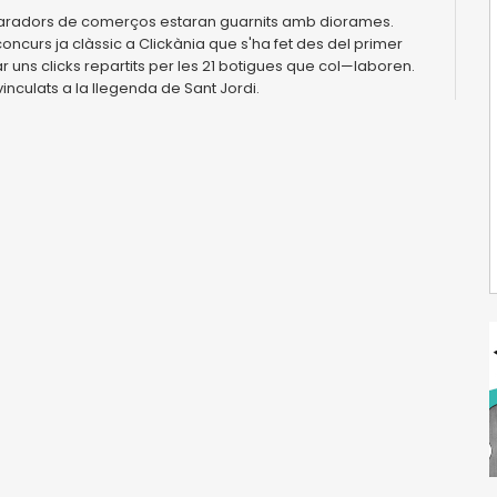
aparadors de comerços estaran guarnits amb diorames.
oncurs ja clàssic a Clickània que s'ha fet des del primer
r uns clicks repartits per les 21 botigues que col—laboren.
nculats a la llegenda de Sant Jordi.