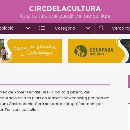
CIRCDELACULTURA
Guia cultural per gaudir del temps lliure
oblació
Categoria
Cerca rà
ec de Xavier Ferraté Bes i Alba Roig Ribera, del
aboració de tres plats en format showcooking per part de
l Fòrum Gastronòmic. Serà salpebrat fotogràficament per
n l’univers casteller.