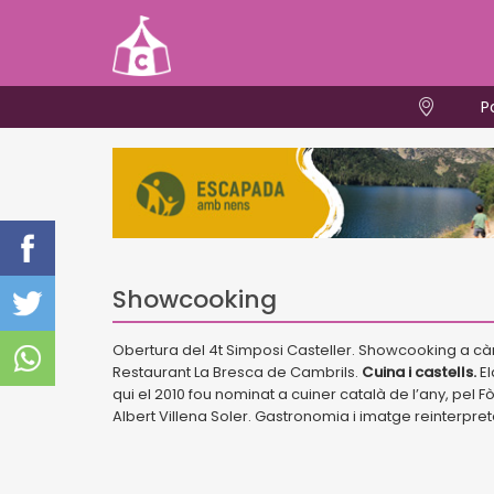
P
Showcooking
Obertura del 4t Simposi Casteller. Showcooking a càrr
Restaurant La Bresca de Cambrils.
Cuina i castells.
El
qui el 2010 fou nominat a cuiner català de l’any, pe
Albert Villena Soler. Gastronomia i imatge reinterprete