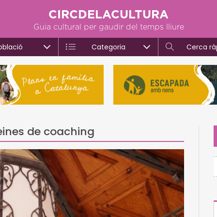
CIRCDELACULTURA
Guia cultural per gaudir del temps lliure
oblació
Categoria
Cerca rà
r eines de coaching