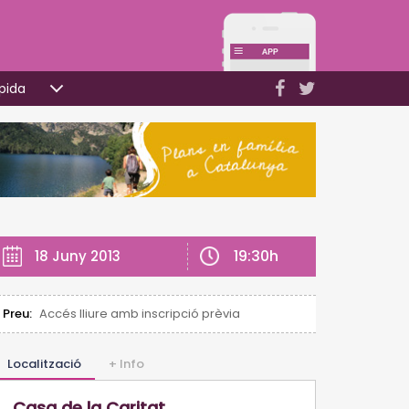
pida
19:30h
18 Juny 2013
Preu:
Accés lliure amb inscripció prèvia
Localització
+ Info
Casa de la Caritat