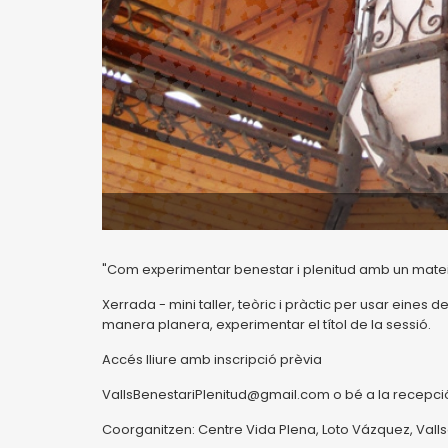
"Com experimentar benestar i plenitud amb un mateix,
Xerrada - mini taller, teòric i pràctic per usar eines 
manera planera, experimentar el títol de la sessió.
Accés lliure amb inscripció prèvia
VallsBenestariPlenitud@gmail.com o bé a la recepció 
Coorganitzen: Centre Vida Plena, Loto Vázquez, Valls