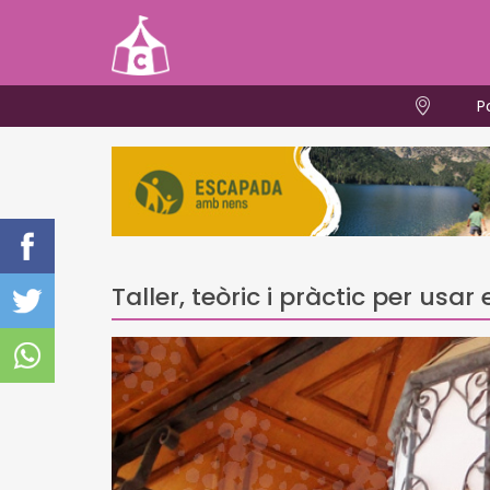
P
Taller, teòric i pràctic per usa