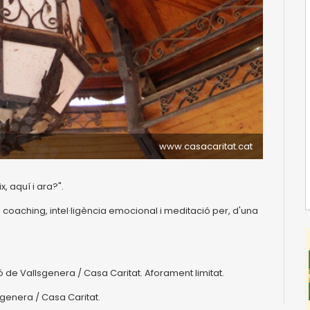
www.casacaritat.cat
 aquí i ara?".
de coaching, intel·ligència emocional i meditació per, d'una
de Vallsgenera / Casa Caritat. Aforament limitat.
genera / Casa Caritat.