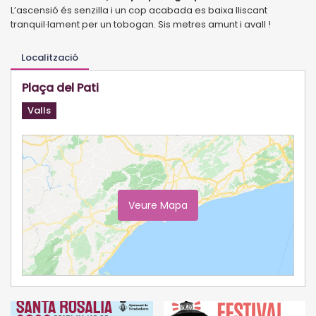
L’ascensió és senzilla i un cop acabada es baixa lliscant
tranquil·lament per un tobogan. Sis metres amunt i avall !
Localització
Plaça del Pati
Valls
Veure Mapa
Ampliar Mapa