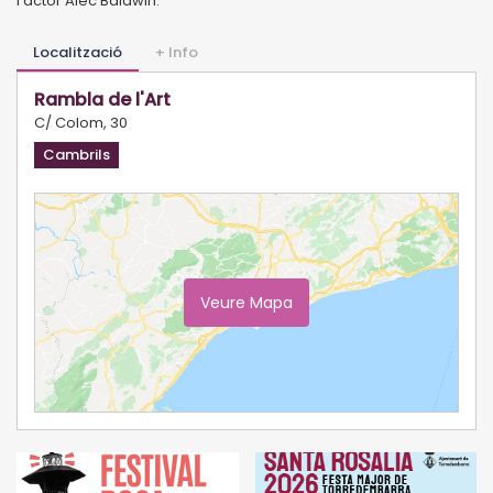
l’actor Alec Baldwin.
Localització
+ Info
Rambla de l'Art
C/ Colom, 30
Cambrils
Veure Mapa
Ampliar Mapa