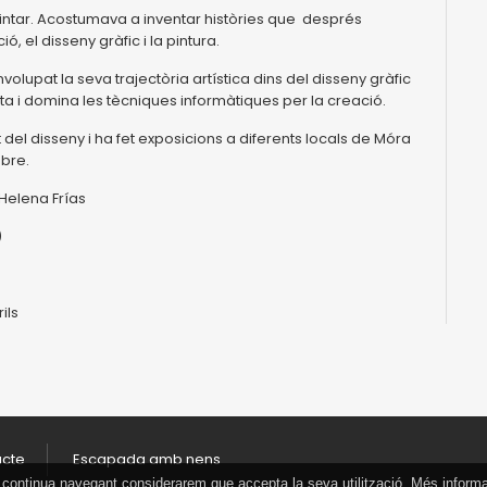
 pintar. Acostumava a inventar històries que després
ió, el disseny gràfic i la pintura.
envolupat la seva trajectòria artística dins del disseny gràfic
ica mixta i domina les tècniques informàtiques per la creació.
el disseny i ha fet exposicions a diferents locals de Móra
Ebre.
’Helena Frías
)
ils
acte
Escapada amb nens
 Si continua navegant considerarem que accepta la seva utilització. Més inform