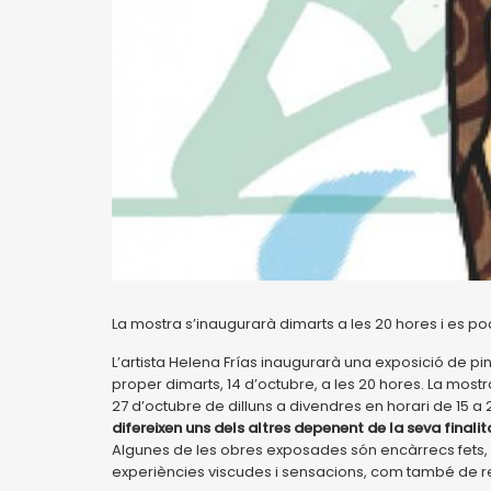
La mostra s’inaugurarà dimarts a les 20 hores i es podr
L’artista Helena Frías inaugurarà una exposició de pin
proper dimarts, 14 d’octubre, a les 20 hores. La mostra, 
27 d’octubre de dilluns a divendres en horari de 15 a
difereixen uns dels altres depenent de la seva finalita
Algunes de les obres exposades són encàrrecs fets, m
experiències viscudes i sensacions, com també de re