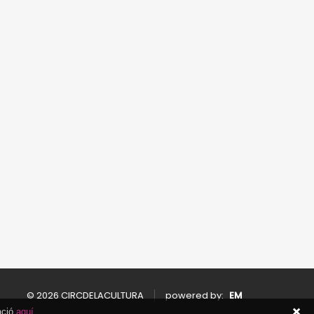
© 2026 CIRCDELACULTURA
powered by:
EM
ació
aquí