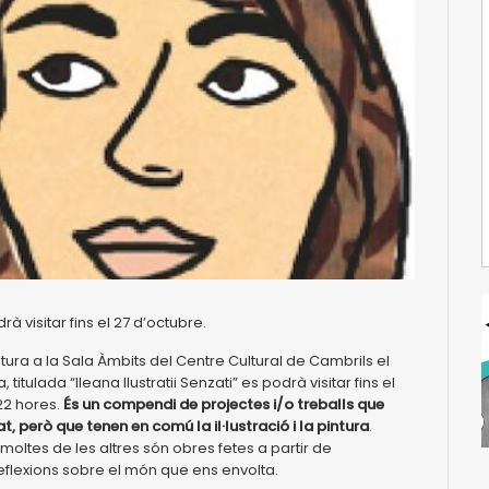
à visitar fins el 27 d’octubre.
tura a la Sala Àmbits del Centre Cultural de Cambrils el
titulada “Ileana Ilustratii Senzati” es podrà visitar fins el
 22 hores.
És un compendi de projectes i/o treballs que
t, però que tenen en comú la il·lustració i la pintura
.
oltes de les altres són obres fetes a partir de
flexions sobre el món que ens envolta.