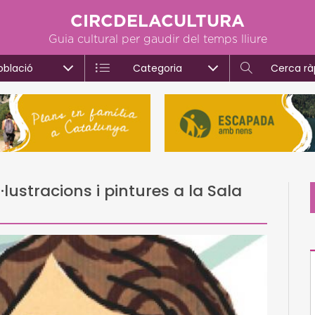
CIRCDELACULTURA
Guia cultural per gaudir del temps lliure
oblació
Categoria
Cerca rà
·lustracions i pintures a la Sala