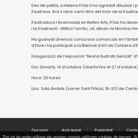
Des de petita, a Helena Frías li ha agradat dibuixar i
il·lustrava. Ara s’obre camí dins del món de la Il·lustrac
Il·lustradora i llicenciada en Belles Arts, Frías ha des
i la Il·lustració. Utilitza l’acrílic, oli, dibuix i la tècn
Ha guanyat diversos concursos comarcals en l’àmbit d
d’Ebre i ha participat a la Biennal d’Art de Corbera d’
Inauguració de l’exposició “Ileana Ilustratii Senzati” d
Dia: Dimarts, 14 d’octubre (oberta fins el 27 d’octubre
Hora: 20 hores
Lloc: Sala Àmbits (carrer Sant Plàcid, 18-20) de Cambr
Qui som
Avís legal
Publicitat
Cont
Per tal de poder millorar els nostres serveis utilitzem cookies de tercers.
Tancar