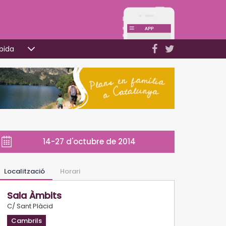
pida
14-27 d'octubre de 2014
Localització
Horari
Sala Àmbits
C/ Sant Plàcid
Cambrils