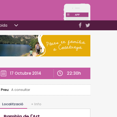
pida
22:30h
17 Octubre 2014
Preu:
A consultar
Localització
+ Info
Rambla de l'Art