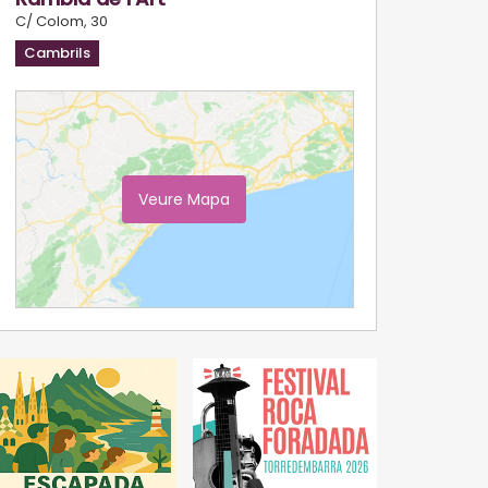
C/ Colom, 30
Cambrils
Veure Mapa
Ampliar Mapa