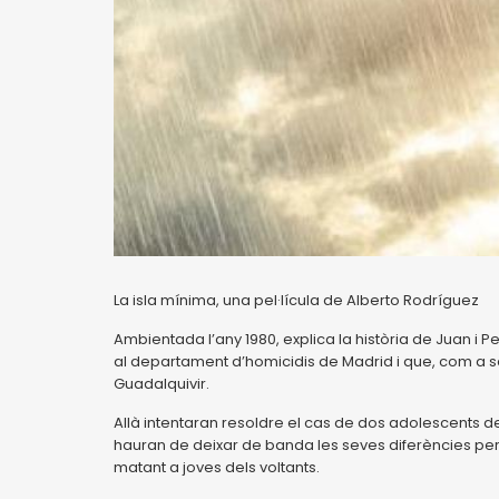
La isla mínima, una pel·lícula de Alberto Rodríguez
Ambientada l’any 1980, explica la història de Juan i 
al departament d’homicidis de Madrid i que, com a s
Guadalquivir.
Allà intentaran resoldre el cas de dos adolescents d
hauran de deixar de banda les seves diferències per t
matant a joves dels voltants.