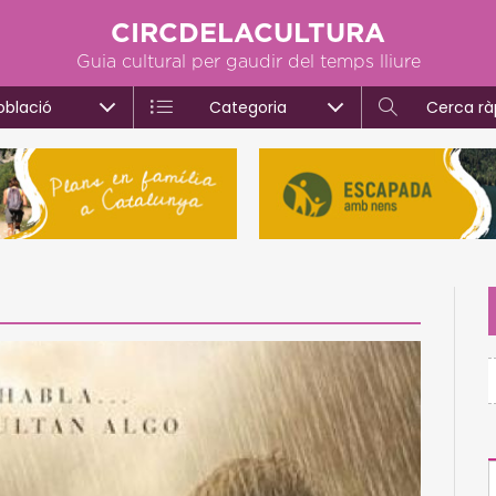
CIRCDELACULTURA
Guia cultural per gaudir del temps lliure
oblació
Categoria
Cerca rà