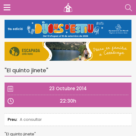
"El quinto jinete"
23 Octubre 2014
22:30h
Preu:
A consultar
"El quinto jinete"