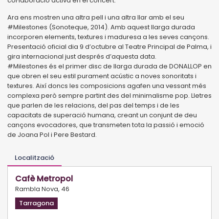
col·laboració activa en el concert.
Ara ens mostren una altra pell i una altra llar amb el seu
#Milestones (Sonoteque, 2014). Amb aquest llarga durada
incorporen elements, textures i maduresa a les seves cançons.
Presentació oficial dia 9 d’octubre al Teatre Principal de Palma, i
gira internacional just després d’aquesta data.
#Milestones és el primer disc de llarga durada de DONALLOP en
que obren el seu estil purament acústic a noves sonoritats i
textures. Així doncs les composicions agafen una vessant més
complexa però sempre partint des del minimalisme pop. Lletres
que parlen de les relacions, del pas del temps i de les
capacitats de superació humana, creant un conjunt de deu
cançons evocadores, que transmeten tota la passió i emoció
de Joana Pol i Pere Bestard.
Localització
Cafè Metropol
Rambla Nova, 46
Tarragona