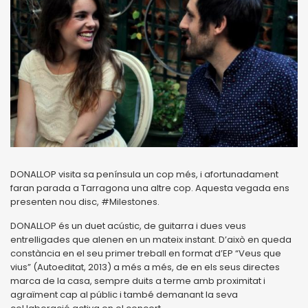
DONALLOP visita sa península un cop més, i afortunadament
faran parada a Tarragona una altre cop. Aquesta vegada ens
presenten nou disc, #Milestones.
DONALLOP és un duet acústic, de guitarra i dues veus
entrelligades que alenen en un mateix instant. D’això en queda
constància en el seu primer treball en format d’EP “Veus que
vius” (Autoeditat, 2013) a més a més, de en els seus directes
marca de la casa, sempre duits a terme amb proximitat i
agraïment cap al públic i també demanant la seva