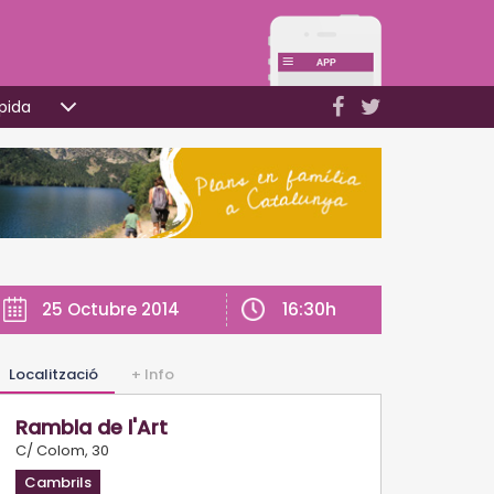
pida
16:30h
25 Octubre 2014
Localització
+ Info
Rambla de l'Art
C/ Colom, 30
Cambrils