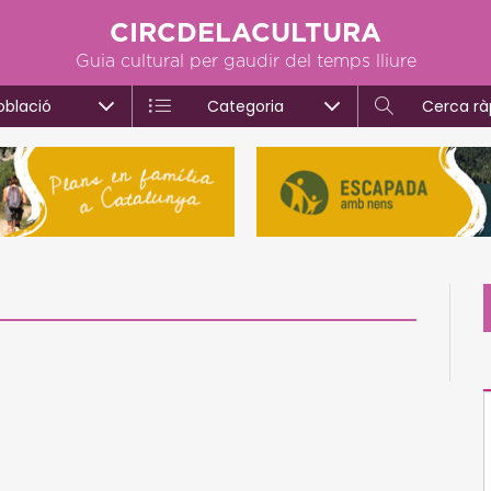
CIRCDELACULTURA
Guia cultural per gaudir del temps lliure
oblació
Categoria
Cerca rà