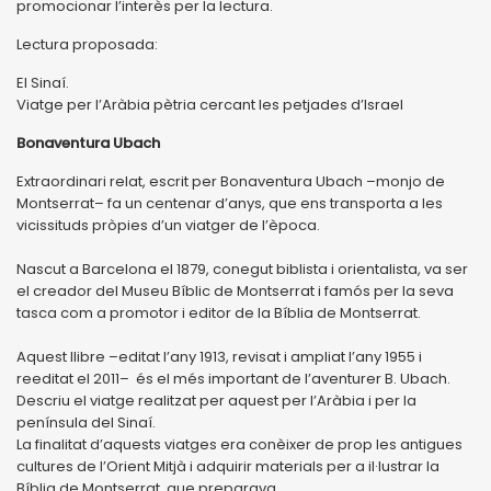
promocionar l’interès per la lectura.
Lectura proposada:
El Sinaí.
Viatge per l’Aràbia pètria cercant les petjades d’Israel
Bonaventura Ubach
Extraordinari relat, escrit per Bonaventura Ubach –monjo de
Montserrat– fa un centenar d’anys, que ens transporta a les
vicissituds pròpies d’un viatger de l’època.
Nascut a Barcelona el 1879, conegut biblista i orientalista, va ser
el creador del Museu Bíblic de Montserrat i famós per la seva
tasca com a promotor i editor de la Bíblia de Montserrat.
Aquest llibre –editat l’any 1913, revisat i ampliat l’any 1955 i
reeditat el 2011– és el més important de l’aventurer B. Ubach.
Descriu el viatge realitzat per aquest per l’Aràbia i per la
península del Sinaí.
La finalitat d’aquests viatges era conèixer de prop les antigues
cultures de l’Orient Mitjà i adquirir materials per a il·lustrar la
Bíblia de Montserrat, que preparava.