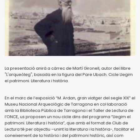
La presentació anirà a càrrec de Martí Gironell, autor del llibre
"L'arqueòleg", basada en la figura del Pare Ubach. Cicle Llegim
el patrimoni. Literatura i història.
En el marc de l’exposició “M. Ardan, gran viatger del segle XIX” el
Museu Nacional Arqueològic de Tarragona en col·laboració
amb la Biblioteca Pública de Tarragona i el Taller de Lectura de
l’ONCE, us proposen un nou cicle dins del programa “Llegim el
patrimoni. Literatura i història”, que amb el format de Club de
Lectura té per objectiu –unint la literatura i la història-, facilitar el
coneixement de la història i del patrimoni històric, així com