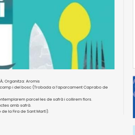
RÀ;
Organitza: Aromis
el camp i del bosc (Trobada a l’aparcament Caprabo de
ontemplarem parcel·les de safrà i collirem flors.
ductes amb safrà.
e de la Fira de Sant Martí).