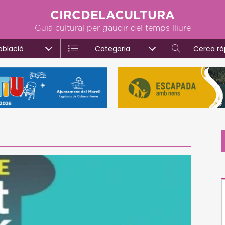
CIRCDELACULTURA
Guia cultural per gaudir del temps lliure
oblació
Categoria
Cerca rà