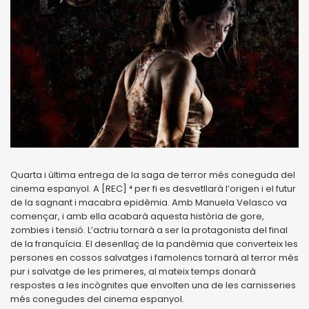
Quarta i última entrega de la saga de terror més coneguda del
cinema espanyol. A [REC] ⁴ per fi es desvetllarà l’origen i el futur
de la sagnant i macabra epidèmia. Amb Manuela Velasco va
començar, i amb ella acabarà aquesta història de gore,
zombies i tensió. L’actriu tornarà a ser la protagonista del final
de la franquícia. El desenllaç de la pandèmia que converteix les
persones en cossos salvatges i famolencs tornarà al terror més
pur i salvatge de les primeres, al mateix temps donarà
respostes a les incògnites que envolten una de les carnisseries
més conegudes del cinema espanyol.